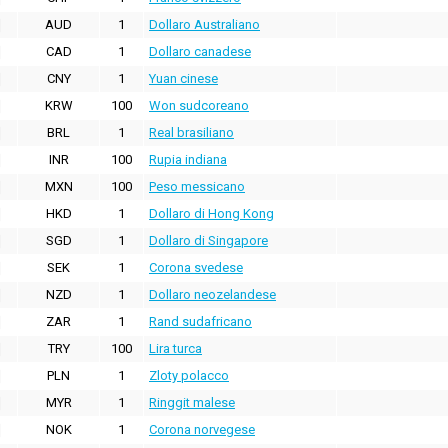
AUD
1
Dollaro Australiano
CAD
1
Dollaro canadese
CNY
1
Yuan cinese
KRW
100
Won sudcoreano
BRL
1
Real brasiliano
INR
100
Rupia indiana
MXN
100
Peso messicano
HKD
1
Dollaro di Hong Kong
SGD
1
Dollaro di Singapore
SEK
1
Corona svedese
NZD
1
Dollaro neozelandese
ZAR
1
Rand sudafricano
TRY
100
Lira turca
PLN
1
Zloty polacco
MYR
1
Ringgit malese
NOK
1
Corona norvegese