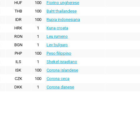
HUF
100
Fiorino ungherese
THB
100
Baht thailandese
IDR
100
Rupia indonesiana
HRK
1
Kuna croata
RON
1
Leu rumeno
BGN
1
Lev bulgaro
PHP
100
Peso filippino
ILS
1
Shekel israeliano
ISK
100
Corona islandese
CZK
100
Corona ceca
DKK
1
Corona danese