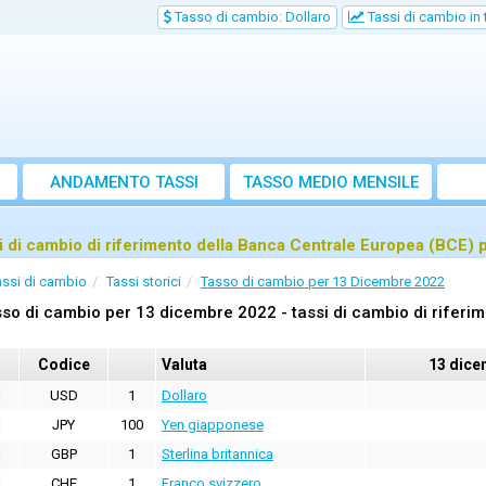
Tasso di cambio: Dollaro
Tassi di cambio in
ANDAMENTO TASSI
TASSO MEDIO MENSILE
i di cambio di riferimento della Banca Centrale Europea (BCE)
assi di cambio
Tassi storici
Tasso di cambio per 13 Dicembre 2022
so di cambio per 13 dicembre 2022 - tassi di cambio di riferi
Codice
Valuta
13 dice
USD
1
Dollaro
JPY
100
Yen giapponese
GBP
1
Sterlina britannica
CHF
1
Franco svizzero