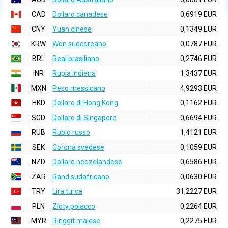
CAD
Dollaro canadese
0,6919 EUR
CNY
Yuan cinese
0,1349 EUR
KRW
Won sudcoreano
0,0787 EUR
BRL
Real brasiliano
0,2746 EUR
INR
Rupia indiana
1,3437 EUR
MXN
Peso messicano
4,9293 EUR
HKD
Dollaro di Hong Kong
0,1162 EUR
SGD
Dollaro di Singapore
0,6694 EUR
RUB
Rublo russo
1,4121 EUR
SEK
Corona svedese
0,1059 EUR
NZD
Dollaro neozelandese
0,6586 EUR
ZAR
Rand sudafricano
0,0630 EUR
TRY
Lira turca
31,2227 EUR
PLN
Zloty polacco
0,2264 EUR
MYR
Ringgit malese
0,2275 EUR