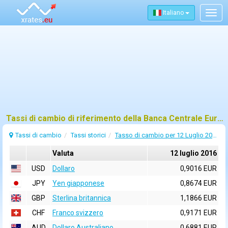
Italiano
Togg
navig
Tassi di cambio di riferimento della Banca Centrale Europea (BCE) per 12 luglio 2016
Tassi di cambio
Tassi storici
Tasso di cambio per 12 Luglio 2016
Valuta
12 luglio 2016
USD
Dollaro
0,9016 EUR
JPY
Yen giapponese
0,8674 EUR
GBP
Sterlina britannica
1,1866 EUR
CHF
Franco svizzero
0,9171 EUR
AUD
Dollaro Australiano
0,6881 EUR