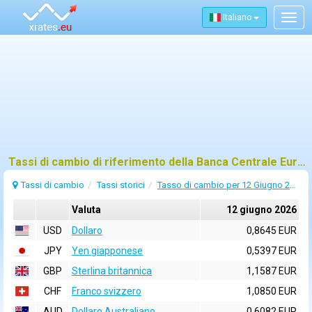
Italiano
Togg
navig
Tassi di cambio di riferimento della Banca Centrale Europea (BCE) per 12 giugno 2026
Tassi di cambio
Tassi storici
Tasso di cambio per 12 Giugno 2026
Valuta
12 giugno 2026
USD
Dollaro
0,8645 EUR
JPY
Yen giapponese
0,5397 EUR
GBP
Sterlina britannica
1,1587 EUR
CHF
Franco svizzero
1,0850 EUR
AUD
Dollaro Australiano
0,6082 EUR