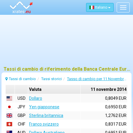
Italiano
Togg
navig
Tassi di cambio di riferimento della Banca Centrale Europea (BCE) per 11 novembre 2014
Tassi di cambio
Tassi storici
Tasso di cambio per 11 Novembre 2014
Valuta
11 novembre 2014
USD
Dollaro
0,8049 EUR
JPY
Yen giapponese
0,6950 EUR
GBP
Sterlina britannica
1,2762 EUR
CHF
Franco svizzero
0,8317 EUR
AUD
Dollaro Australiano
0,6951 EUR