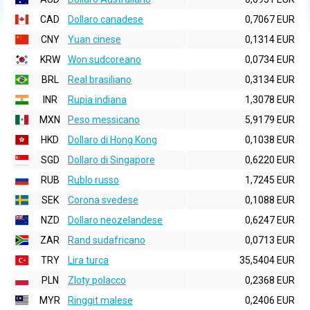
CAD
Dollaro canadese
0,7067 EUR
CNY
Yuan cinese
0,1314 EUR
KRW
Won sudcoreano
0,0734 EUR
BRL
Real brasiliano
0,3134 EUR
INR
Rupia indiana
1,3078 EUR
MXN
Peso messicano
5,9179 EUR
HKD
Dollaro di Hong Kong
0,1038 EUR
SGD
Dollaro di Singapore
0,6220 EUR
RUB
Rublo russo
1,7245 EUR
SEK
Corona svedese
0,1088 EUR
NZD
Dollaro neozelandese
0,6247 EUR
ZAR
Rand sudafricano
0,0713 EUR
TRY
Lira turca
35,5404 EUR
PLN
Zloty polacco
0,2368 EUR
MYR
Ringgit malese
0,2406 EUR