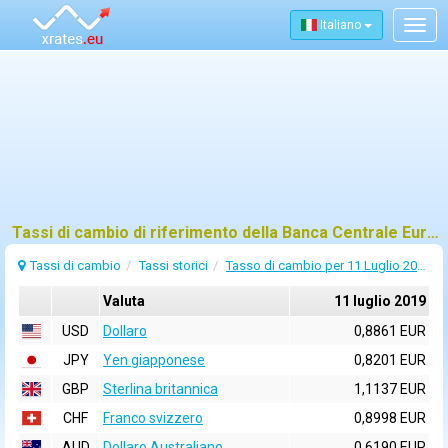
Italiano
Togg
navig
Tassi di cambio di riferimento della Banca Centrale Europea (BCE) per 11 luglio 2019
Tassi di cambio
Tassi storici
Tasso di cambio per 11 Luglio 2019
Valuta
11 luglio 2019
USD
Dollaro
0,8861 EUR
JPY
Yen giapponese
0,8201 EUR
GBP
Sterlina britannica
1,1137 EUR
CHF
Franco svizzero
0,8998 EUR
AUD
Dollaro Australiano
0,6190 EUR