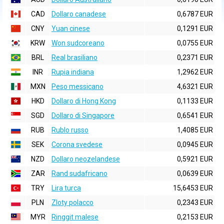
CAD
Dollaro canadese
0,6787 EUR
CNY
Yuan cinese
0,1291 EUR
KRW
Won sudcoreano
0,0755 EUR
BRL
Real brasiliano
0,2371 EUR
INR
Rupia indiana
1,2962 EUR
MXN
Peso messicano
4,6321 EUR
HKD
Dollaro di Hong Kong
0,1133 EUR
SGD
Dollaro di Singapore
0,6541 EUR
RUB
Rublo russo
1,4085 EUR
SEK
Corona svedese
0,0945 EUR
NZD
Dollaro neozelandese
0,5921 EUR
ZAR
Rand sudafricano
0,0639 EUR
TRY
Lira turca
15,6453 EUR
PLN
Zloty polacco
0,2343 EUR
MYR
Ringgit malese
0,2153 EUR