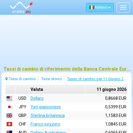
Italiano
Togg
navig
Tassi di cambio di riferimento della Banca Centrale Europea (BCE) per 11 giugno 2026
Tassi di cambio
Tassi storici
Tasso di cambio per 11 Giugno 2026
Valuta
11 giugno 2026
USD
Dollaro
0,8668 EUR
JPY
Yen giapponese
0,5399 EUR
GBP
Sterlina britannica
1,1583 EUR
CHF
Franco svizzero
1,0845 EUR
AUD
Dollaro Australiano
0,6065 EUR