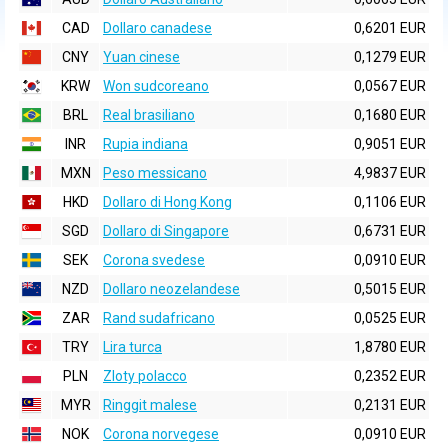
CAD
Dollaro canadese
0,6201 EUR
CNY
Yuan cinese
0,1279 EUR
KRW
Won sudcoreano
0,0567 EUR
BRL
Real brasiliano
0,1680 EUR
INR
Rupia indiana
0,9051 EUR
MXN
Peso messicano
4,9837 EUR
HKD
Dollaro di Hong Kong
0,1106 EUR
SGD
Dollaro di Singapore
0,6731 EUR
SEK
Corona svedese
0,0910 EUR
NZD
Dollaro neozelandese
0,5015 EUR
ZAR
Rand sudafricano
0,0525 EUR
TRY
Lira turca
1,8780 EUR
PLN
Zloty polacco
0,2352 EUR
MYR
Ringgit malese
0,2131 EUR
NOK
Corona norvegese
0,0910 EUR