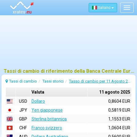
Italiano
Togg
navig
Tassi di cambio di riferimento della Banca Centrale Europea (BCE) per 11 agosto 2025
Tassi di cambio
Tassi storici
Tasso di cambio per 11 Agosto 2025
Valuta
11 agosto 2025
USD
Dollaro
0,8604 EUR
JPY
Yen giapponese
0,5819 EUR
GBP
Sterlina britannica
1,1553 EUR
CHF
Franco svizzero
1,0604 EUR
AUD
Dollaro Australiano
0,5600 EUR