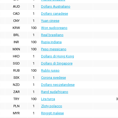
AUD
1
Dollaro Australiano
CAD
1
Dollaro canadese
CNY
1
Yuan cinese
KRW
100
Won sudcoreano
BRL
1
Real brasiliano
INR
100
Rupia indiana
MXN
100
Peso messicano
HKD
1
Dollaro di Hong Kong
SGD
1
Dollaro di Singapore
RUB
100
Rublo russo
SEK
1
Corona svedese
NZD
1
Dollaro neozelandese
ZAR
1
Rand sudafricano
TRY
100
Lira turca
3
PLN
1
Zloty polacco
MYR
1
Ringgit malese