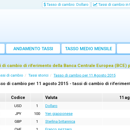
Tasso di cambio: Dollaro
Tassi di cambio in
ANDAMENTO TASSI
TASSO MEDIO MENSILE
i di cambio di riferimento della Banca Centrale Europea (BCE) 
assi di cambio
Tassi storici
Tasso di cambio per 11 Agosto 2015
so di cambio per 11 agosto 2015 - tassi di cambio di riferime
Codice
Valuta
11 ag
USD
1
Dollaro
JPY
100
Yen giapponese
GBP
1
Sterlina britannica
CHF
1
Franco svizzero