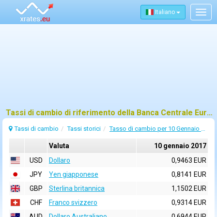
Italiano
Togg
navig
Tassi di cambio di riferimento della Banca Centrale Europea (BCE) per 10 gennaio 2017
Tassi di cambio
Tassi storici
Tasso di cambio per 10 Gennaio 2017
Valuta
10 gennaio 2017
USD
Dollaro
0,9463 EUR
JPY
Yen giapponese
0,8141 EUR
GBP
Sterlina britannica
1,1502 EUR
CHF
Franco svizzero
0,9314 EUR
AUD
Dollaro Australiano
0,6944 EUR