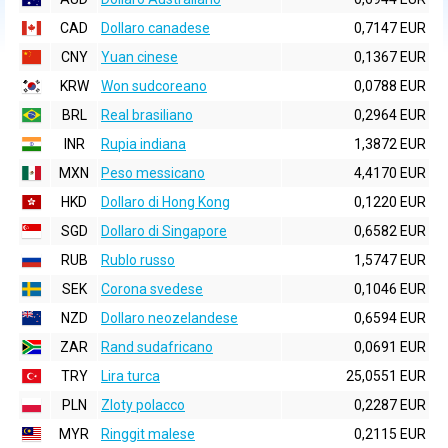
CAD
Dollaro canadese
0,7147 EUR
CNY
Yuan cinese
0,1367 EUR
KRW
Won sudcoreano
0,0788 EUR
BRL
Real brasiliano
0,2964 EUR
INR
Rupia indiana
1,3872 EUR
MXN
Peso messicano
4,4170 EUR
HKD
Dollaro di Hong Kong
0,1220 EUR
SGD
Dollaro di Singapore
0,6582 EUR
RUB
Rublo russo
1,5747 EUR
SEK
Corona svedese
0,1046 EUR
NZD
Dollaro neozelandese
0,6594 EUR
ZAR
Rand sudafricano
0,0691 EUR
TRY
Lira turca
25,0551 EUR
PLN
Zloty polacco
0,2287 EUR
MYR
Ringgit malese
0,2115 EUR