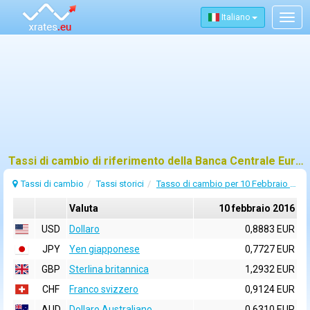
Italiano
Togg
navig
Tassi di cambio di riferimento della Banca Centrale Europea (BCE) per 10 febbraio 2016
Tassi di cambio
Tassi storici
Tasso di cambio per 10 Febbraio 2016
Valuta
10 febbraio 2016
USD
Dollaro
0,8883 EUR
JPY
Yen giapponese
0,7727 EUR
GBP
Sterlina britannica
1,2932 EUR
CHF
Franco svizzero
0,9124 EUR
AUD
Dollaro Australiano
0,6310 EUR