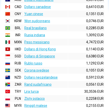
CAD
Dollaro canadese
0,6410 EUR
CNY
Yuan cinese
0,1351 EUR
KRW
Won sudcoreano
0,0746 EUR
BRL
Real brasiliano
0,2285 EUR
INR
Rupia indiana
1,3092 EUR
MXN
Peso messicano
4,7472 EUR
HKD
Dollaro di Hong Kong
0,1140 EUR
SGD
Dollaro di Singapore
0,6380 EUR
RUB
Rublo russo
1,1292 EUR
SEK
Corona svedese
0,1051 EUR
NZD
Dollaro neozelandese
0,5912 EUR
ZAR
Rand sudafricano
0,0561 EUR
TRY
Lira turca
30,3536 EUR
PLN
Zloty polacco
0,2258 EUR
MYR
Ringgit malese
0,2155 EUR