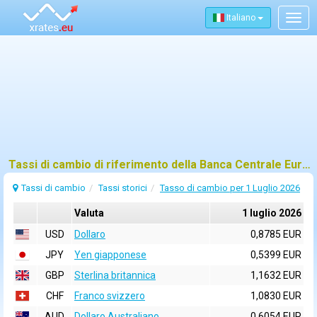
Italiano
Togg
navig
Tassi di cambio di riferimento della Banca Centrale Europea (BCE) per 1 luglio 2026
Tassi di cambio
Tassi storici
Tasso di cambio per 1 Luglio 2026
Valuta
1 luglio 2026
USD
Dollaro
0,8785 EUR
JPY
Yen giapponese
0,5399 EUR
GBP
Sterlina britannica
1,1632 EUR
CHF
Franco svizzero
1,0830 EUR
AUD
Dollaro Australiano
0,6054 EUR