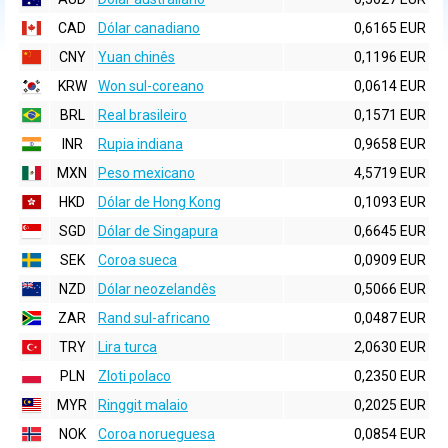
CAD
Dólar canadiano
0,6165 EUR
CNY
Yuan chinês
0,1196 EUR
KRW
Won sul-coreano
0,0614 EUR
BRL
Real brasileiro
0,1571 EUR
INR
Rupia indiana
0,9658 EUR
MXN
Peso mexicano
4,5719 EUR
HKD
Dólar de Hong Kong
0,1093 EUR
SGD
Dólar de Singapura
0,6645 EUR
SEK
Coroa sueca
0,0909 EUR
NZD
Dólar neozelandês
0,5066 EUR
ZAR
Rand sul-africano
0,0487 EUR
TRY
Lira turca
2,0630 EUR
PLN
Zloti polaco
0,2350 EUR
MYR
Ringgit malaio
0,2025 EUR
NOK
Coroa norueguesa
0,0854 EUR