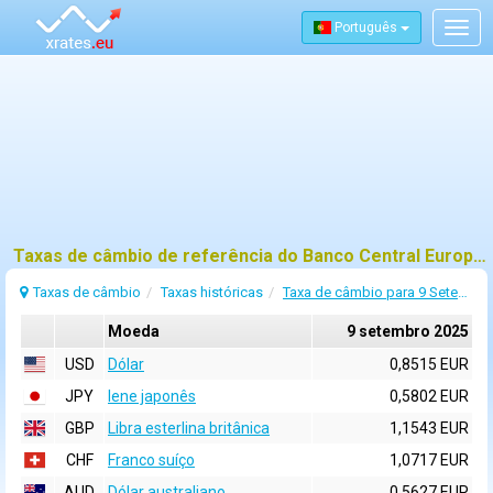
Português
Togg
navig
Taxas de câmbio de referência do Banco Central Europeu (BCE) para 9 setembro 2025
Taxas de câmbio
Taxas históricas
Taxa de câmbio para 9 Setembro 2025
Moeda
9 setembro 2025
USD
Dólar
0,8515 EUR
JPY
Iene japonês
0,5802 EUR
GBP
Libra esterlina britânica
1,1543 EUR
CHF
Franco suíço
1,0717 EUR
AUD
Dólar australiano
0,5627 EUR