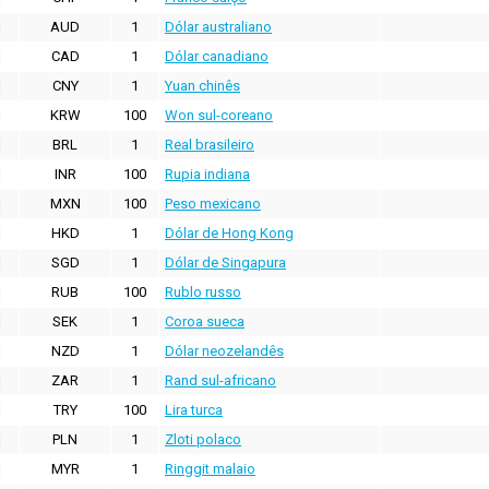
AUD
1
Dólar australiano
CAD
1
Dólar canadiano
CNY
1
Yuan chinês
KRW
100
Won sul-coreano
BRL
1
Real brasileiro
INR
100
Rupia indiana
MXN
100
Peso mexicano
HKD
1
Dólar de Hong Kong
SGD
1
Dólar de Singapura
RUB
100
Rublo russo
SEK
1
Coroa sueca
NZD
1
Dólar neozelandês
ZAR
1
Rand sul-africano
TRY
100
Lira turca
PLN
1
Zloti polaco
MYR
1
Ringgit malaio