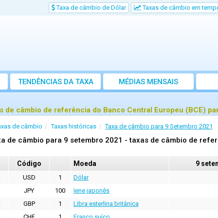
Taxa de câmbio de Dólar
Taxas de câmbio em tempo
TENDÊNCIAS DA TAXA
MÉDIAS MENSAIS
s de câmbio de referência do Banco Central Europeu (BCE) pa
axas de câmbio
Taxas históricas
Taxa de câmbio para 9 Setembro 2021
a de câmbio para 9 setembro 2021 - taxas de câmbio de refer
Código
Moeda
9 sete
USD
1
Dólar
JPY
100
Iene japonês
GBP
1
Libra esterlina britânica
CHF
1
Franco suíço