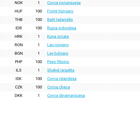
NOK
1
Coroa norueguesa
HUF
100
Forint húngaro
THB
100
Baht tailandês
IDR
100
Rupia indonésia
HRK
1
Kuna croata
RON
1
Leu romeno
BGN
1
Lev búlgaro
PHP
100
Peso filipino
ILS
1
Shekel israelita
ISK
100
Coroa islandesa
CZK
100
Coroa checa
DKK
1
Coroa dinamarquesa