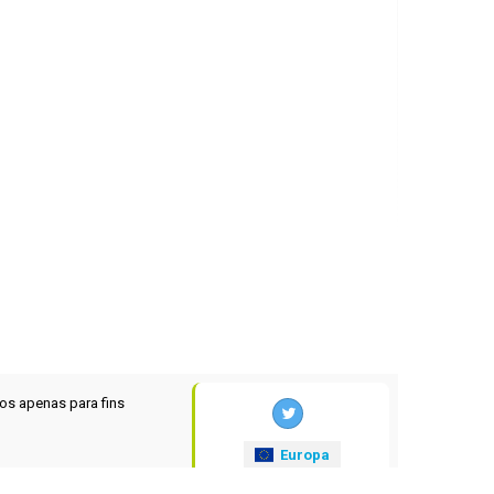
os apenas para fins
Europa
xrates
.eu