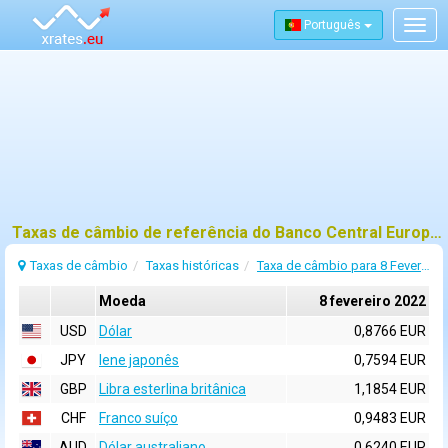
Português
Togg
navig
Taxas de câmbio de referência do Banco Central Europeu (BCE) para 8 fevereiro 2022
Taxas de câmbio
Taxas históricas
Taxa de câmbio para 8 Fevereiro 2022
Moeda
8 fevereiro 2022
USD
Dólar
0,8766 EUR
JPY
Iene japonês
0,7594 EUR
GBP
Libra esterlina britânica
1,1854 EUR
CHF
Franco suíço
0,9483 EUR
AUD
Dólar australiano
0,6240 EUR