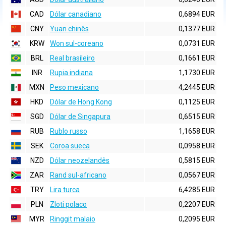
CAD
Dólar canadiano
0,6894 EUR
CNY
Yuan chinês
0,1377 EUR
KRW
Won sul-coreano
0,0731 EUR
BRL
Real brasileiro
0,1661 EUR
INR
Rupia indiana
1,1730 EUR
MXN
Peso mexicano
4,2445 EUR
HKD
Dólar de Hong Kong
0,1125 EUR
SGD
Dólar de Singapura
0,6515 EUR
RUB
Rublo russo
1,1658 EUR
SEK
Coroa sueca
0,0958 EUR
NZD
Dólar neozelandês
0,5815 EUR
ZAR
Rand sul-africano
0,0567 EUR
TRY
Lira turca
6,4285 EUR
PLN
Zloti polaco
0,2207 EUR
MYR
Ringgit malaio
0,2095 EUR