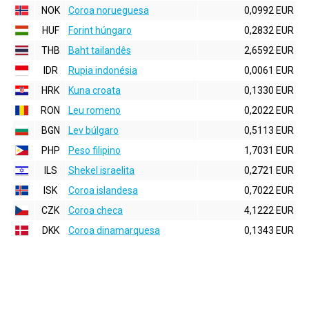
NOK
Coroa norueguesa
0,0992 EUR
HUF
Forint húngaro
0,2832 EUR
THB
Baht tailandês
2,6592 EUR
IDR
Rupia indonésia
0,0061 EUR
HRK
Kuna croata
0,1330 EUR
RON
Leu romeno
0,2022 EUR
BGN
Lev búlgaro
0,5113 EUR
PHP
Peso filipino
1,7031 EUR
ILS
Shekel israelita
0,2721 EUR
ISK
Coroa islandesa
0,7022 EUR
CZK
Coroa checa
4,1222 EUR
DKK
Coroa dinamarquesa
0,1343 EUR