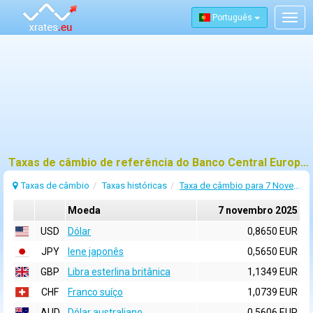
Português
Togg
navig
Taxas de câmbio de referência do Banco Central Europeu (BCE) para 7 novembro 2025
Taxas de câmbio
Taxas históricas
Taxa de câmbio para 7 Novembro 2025
Moeda
7 novembro 2025
USD
Dólar
0,8650 EUR
JPY
Iene japonês
0,5650 EUR
GBP
Libra esterlina britânica
1,1349 EUR
CHF
Franco suíço
1,0739 EUR
AUD
Dólar australiano
0,5606 EUR