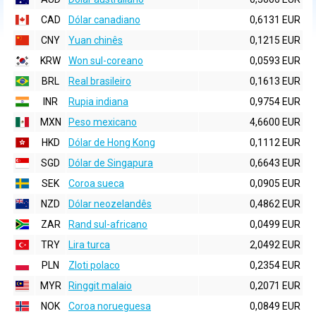
CAD
Dólar canadiano
0,6131 EUR
CNY
Yuan chinês
0,1215 EUR
KRW
Won sul-coreano
0,0593 EUR
BRL
Real brasileiro
0,1613 EUR
INR
Rupia indiana
0,9754 EUR
MXN
Peso mexicano
4,6600 EUR
HKD
Dólar de Hong Kong
0,1112 EUR
SGD
Dólar de Singapura
0,6643 EUR
SEK
Coroa sueca
0,0905 EUR
NZD
Dólar neozelandês
0,4862 EUR
ZAR
Rand sul-africano
0,0499 EUR
TRY
Lira turca
2,0492 EUR
PLN
Zloti polaco
0,2354 EUR
MYR
Ringgit malaio
0,2071 EUR
NOK
Coroa norueguesa
0,0849 EUR