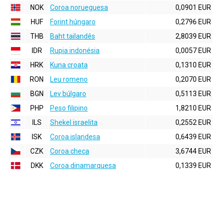
NOK
Coroa norueguesa
0,0901 EUR
HUF
Forint húngaro
0,2796 EUR
THB
Baht tailandês
2,8039 EUR
IDR
Rupia indonésia
0,0057 EUR
HRK
Kuna croata
0,1310 EUR
RON
Leu romeno
0,2070 EUR
BGN
Lev búlgaro
0,5113 EUR
PHP
Peso filipino
1,8210 EUR
ILS
Shekel israelita
0,2552 EUR
ISK
Coroa islandesa
0,6439 EUR
CZK
Coroa checa
3,6744 EUR
DKK
Coroa dinamarquesa
0,1339 EUR