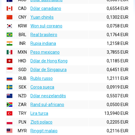
CAD
Dólar canadiano
0,6554 EUR
CNY
Yuan chinês
0,1302 EUR
KRW
Won sul-coreano
0,0758 EUR
BRL
Real brasileiro
0,1764 EUR
INR
Rupia indiana
1,2158 EUR
MXN
Peso mexicano
3,7855 EUR
HKD
Dólar de Hong Kong
0,1185 EUR
SGD
Dólar de Singapura
0,6451 EUR
RUB
Rublo russo
1,2111 EUR
SEK
Coroa sueca
0,0919 EUR
NZD
Dólar neozelandês
0,5507 EUR
ZAR
Rand sul-africano
0,0500 EUR
TRY
Lira turca
13,5940 EUR
PLN
Zloti polaco
0,2205 EUR
MYR
Ringgit malaio
0,2116 EUR