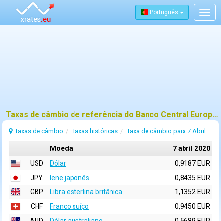
Português
Togg
navig
Taxas de câmbio de referência do Banco Central Europeu (BCE) para 7 abril 2020
Taxas de câmbio
Taxas históricas
Taxa de câmbio para 7 Abril 2020
Moeda
7 abril 2020
USD
Dólar
0,9187 EUR
JPY
Iene japonês
0,8435 EUR
GBP
Libra esterlina britânica
1,1352 EUR
CHF
Franco suíço
0,9450 EUR
AUD
Dólar australiano
0,5689 EUR