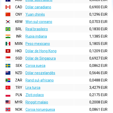
CAD
Dólar canadiano
0,6900 EUR
CNY
Yuan chinês
0,1296 EUR
KRW
Won sul-coreano
0,0703 EUR
BRL
Real brasileiro
0,1830 EUR
INR
Rupia indiana
1,1385 EUR
MXN
Peso mexicano
5,1805 EUR
HKD
Dólar de Hong Kong
0,1209 EUR
SGD
Dólar de Singapura
0,6927 EUR
SEK
Coroa sueca
0,0862 EUR
NZD
Dólar neozelandês
0,5646 EUR
ZAR
Rand sul-africano
0,0488 EUR
TRY
Lira turca
3,4279 EUR
PLN
Zloti polaco
0,2175 EUR
MYR
Ringgit malaio
0,2008 EUR
NOK
Coroa norueguesa
0,0861 EUR