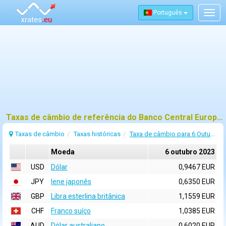
Português
Togg
navig
Taxas de câmbio de referência do Banco Central Europeu (BCE) para 6 outubro 2023
Taxas de câmbio
Taxas históricas
Taxa de câmbio para 6 Outubro 2023
Moeda
6 outubro 2023
USD
Dólar
0,9467 EUR
JPY
Iene japonês
0,6350 EUR
GBP
Libra esterlina britânica
1,1559 EUR
CHF
Franco suíço
1,0385 EUR
AUD
Dólar australiano
0,6020 EUR