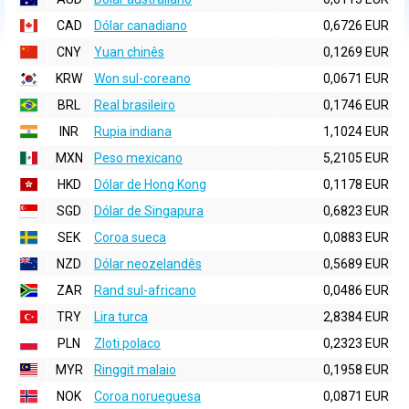
CAD
Dólar canadiano
0,6726 EUR
CNY
Yuan chinês
0,1269 EUR
KRW
Won sul-coreano
0,0671 EUR
BRL
Real brasileiro
0,1746 EUR
INR
Rupia indiana
1,1024 EUR
MXN
Peso mexicano
5,2105 EUR
HKD
Dólar de Hong Kong
0,1178 EUR
SGD
Dólar de Singapura
0,6823 EUR
SEK
Coroa sueca
0,0883 EUR
NZD
Dólar neozelandês
0,5689 EUR
ZAR
Rand sul-africano
0,0486 EUR
TRY
Lira turca
2,8384 EUR
PLN
Zloti polaco
0,2323 EUR
MYR
Ringgit malaio
0,1958 EUR
NOK
Coroa norueguesa
0,0871 EUR