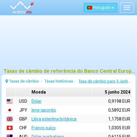
Português
Togg
navig
Taxas de câmbio de referência do Banco Central Europeu (BCE) para 5 junho 2024
Taxas de câmbio
Taxas históricas
Taxa de câmbio para 5 Junho 2024
Moeda
5 junho 2024
USD
Dólar
0,9198 EUR
JPY
Iene japonês
0,5892 EUR
GBP
Libra esterlina britânica
1,1758 EUR
CHF
Franco suíço
1,0305 EUR
AUD
Dólar australiano
0,6115 EUR