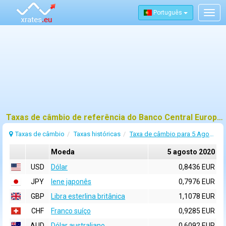
Português
Togg
navig
Taxas de câmbio de referência do Banco Central Europeu (BCE) para 5 agosto 2020
Taxas de câmbio
Taxas históricas
Taxa de câmbio para 5 Agosto 2020
Moeda
5 agosto 2020
USD
Dólar
0,8436 EUR
JPY
Iene japonês
0,7976 EUR
GBP
Libra esterlina britânica
1,1078 EUR
CHF
Franco suíço
0,9285 EUR
AUD
Dólar australiano
0,6092 EUR