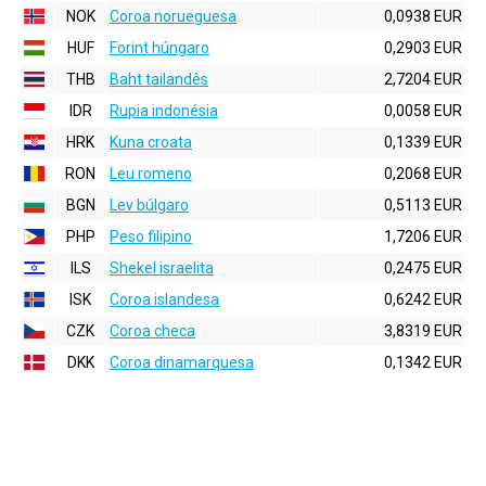
NOK
Coroa norueguesa
0,0938 EUR
HUF
Forint húngaro
0,2903 EUR
THB
Baht tailandês
2,7204 EUR
IDR
Rupia indonésia
0,0058 EUR
HRK
Kuna croata
0,1339 EUR
RON
Leu romeno
0,2068 EUR
BGN
Lev búlgaro
0,5113 EUR
PHP
Peso filipino
1,7206 EUR
ILS
Shekel israelita
0,2475 EUR
ISK
Coroa islandesa
0,6242 EUR
CZK
Coroa checa
3,8319 EUR
DKK
Coroa dinamarquesa
0,1342 EUR