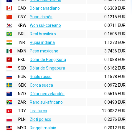
CAD
Dólar canadiano
0,6368 EUR
CNY
Yuan chinês
0,1215 EUR
KRW
Won sul-coreano
0,0711 EUR
BRL
Real brasileiro
0,1605 EUR
INR
Rupia indiana
1,1273 EUR
MXN
Peso mexicano
3,7436 EUR
HKD
Dólar de Hong Kong
0,1088 EUR
SGD
Dólar de Singapura
0,6162 EUR
RUB
Rublo russo
1,1578 EUR
SEK
Coroa sueca
0,0972 EUR
NZD
Dólar neozelandês
0,5615 EUR
ZAR
Rand sul-africano
0,0490 EUR
TRY
Lira turca
12,0032 EUR
PLN
Zloti polaco
0,2276 EUR
MYR
Ringgit malaio
0,2012 EUR