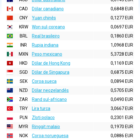
CAD
Dólar canadiano
0,6848 EUR
CNY
Yuan chinês
0,1277 EUR
KRW
Won sul-coreano
0,0697 EUR
BRL
Real brasileiro
0,1860 EUR
INR
Rupia indiana
1,0968 EUR
MXN
Peso mexicano
5,3728 EUR
HKD
Dólar de Hong Kong
0,1169 EUR
SGD
Dólar de Singapura
0,6875 EUR
SEK
Coroa sueca
0,0894 EUR
NZD
Dólar neozelandês
0,5705 EUR
ZAR
Rand sul-africano
0,0490 EUR
TRY
Lira turca
3,0667 EUR
PLN
Zloti polaco
0,2301 EUR
MYR
Ringgit malaio
0,1970 EUR
NOK
Coroa norueguesa
0,0886 EUR