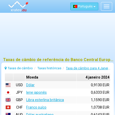
Português
Togg
navig
Taxas de câmbio de referência do Banco Central Europeu (BCE) para 4 janeiro 2024
Taxas de câmbio
Taxas históricas
Taxa de câmbio para 4 Janeiro 2024
Moeda
4 janeiro 2024
USD
Dólar
0,9130 EUR
JPY
Iene japonês
0,6333 EUR
GBP
Libra esterlina britânica
1,1590 EUR
CHF
Franco suíço
1,0738 EUR
AUD
Dólar australiano
0,6143 EUR