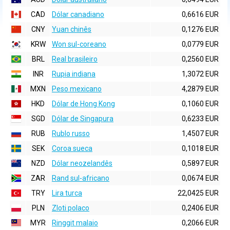
CAD
Dólar canadiano
0,6616 EUR
CNY
Yuan chinês
0,1276 EUR
KRW
Won sul-coreano
0,0779 EUR
BRL
Real brasileiro
0,2560 EUR
INR
Rupia indiana
1,3072 EUR
MXN
Peso mexicano
4,2879 EUR
HKD
Dólar de Hong Kong
0,1060 EUR
SGD
Dólar de Singapura
0,6233 EUR
RUB
Rublo russo
1,4507 EUR
SEK
Coroa sueca
0,1018 EUR
NZD
Dólar neozelandês
0,5897 EUR
ZAR
Rand sul-africano
0,0674 EUR
TRY
Lira turca
22,0425 EUR
PLN
Zloti polaco
0,2406 EUR
MYR
Ringgit malaio
0,2066 EUR