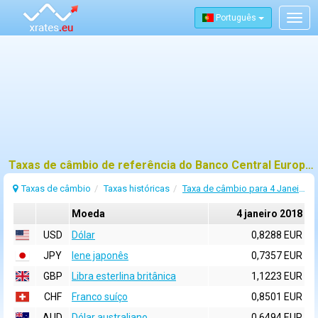
Português
Togg
navig
Taxas de câmbio de referência do Banco Central Europeu (BCE) para 4 janeiro 2018
Taxas de câmbio
Taxas históricas
Taxa de câmbio para 4 Janeiro 2018
Moeda
4 janeiro 2018
USD
Dólar
0,8288 EUR
JPY
Iene japonês
0,7357 EUR
GBP
Libra esterlina britânica
1,1223 EUR
CHF
Franco suíço
0,8501 EUR
AUD
Dólar australiano
0,6494 EUR