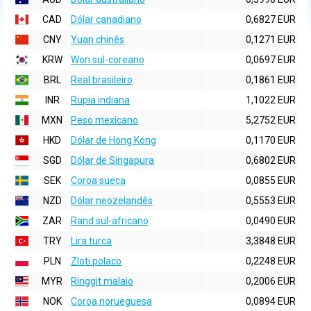
CAD
Dólar canadiano
0,6827 EUR
CNY
Yuan chinês
0,1271 EUR
KRW
Won sul-coreano
0,0697 EUR
BRL
Real brasileiro
0,1861 EUR
INR
Rupia indiana
1,1022 EUR
MXN
Peso mexicano
5,2752 EUR
HKD
Dólar de Hong Kong
0,1170 EUR
SGD
Dólar de Singapura
0,6802 EUR
SEK
Coroa sueca
0,0855 EUR
NZD
Dólar neozelandês
0,5553 EUR
ZAR
Rand sul-africano
0,0490 EUR
TRY
Lira turca
3,3848 EUR
PLN
Zloti polaco
0,2248 EUR
MYR
Ringgit malaio
0,2006 EUR
NOK
Coroa norueguesa
0,0894 EUR