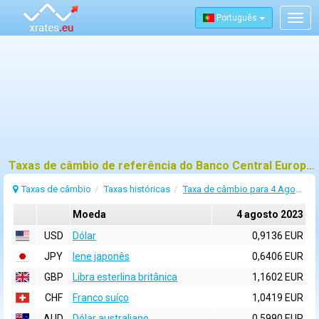
Português
Togg
navig
Taxas de câmbio de referência do Banco Central Europeu (BCE) para 4 agosto 2023
Taxas de câmbio
Taxas históricas
Taxa de câmbio para 4 Agosto 2023
Moeda
4 agosto 2023
USD
Dólar
0,9136 EUR
JPY
Iene japonês
0,6406 EUR
GBP
Libra esterlina britânica
1,1602 EUR
CHF
Franco suíço
1,0419 EUR
AUD
Dólar australiano
0,5990 EUR