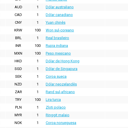
AUD
1
Dólar australiano
CAD
1
Dólar canadiano
CNY
1
Yuan chinês
KRW
100
Won sul-coreano
BRL
1
Real brasileiro
INR
100
Rupia indiana
MXN
100
Peso mexicano
HKD
1
Dólar de Hong Kong
SGD
1
Dólar de Singapura
SEK
1
Coroa sueca
NZD
1
Dólar neozelandês
ZAR
1
Rand sul-africano
TRY
100
Lira turca
PLN
1
Zloti polaco
MYR
1
Ringgit malaio
NOK
1
Coroa norueguesa