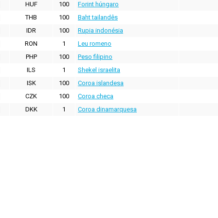
HUF
100
Forint húngaro
THB
100
Baht tailandês
IDR
100
Rupia indonésia
RON
1
Leu romeno
PHP
100
Peso filipino
ILS
1
Shekel israelita
ISK
100
Coroa islandesa
CZK
100
Coroa checa
DKK
1
Coroa dinamarquesa