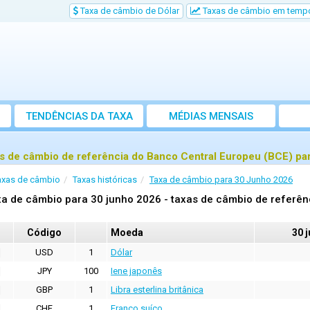
Taxa de câmbio de Dólar
Taxas de câmbio em tempo
TENDÊNCIAS DA TAXA
MÉDIAS MENSAIS
s de câmbio de referência do Banco Central Europeu (BCE) pa
axas de câmbio
Taxas históricas
Taxa de câmbio para 30 Junho 2026
a de câmbio para 30 junho 2026 - taxas de câmbio de referên
Código
Moeda
30 
USD
1
Dólar
JPY
100
Iene japonês
GBP
1
Libra esterlina britânica
CHF
1
Franco suíço