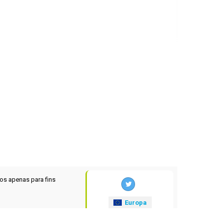
os apenas para fins
Europa
xrates
.eu