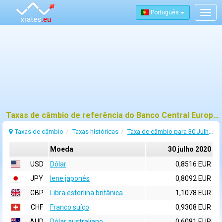
Português
Togg
navig
Taxas de câmbio de referência do Banco Central Europeu (BCE) para 30 julho 2020
Taxas de câmbio
Taxas históricas
Taxa de câmbio para 30 Julho 2020
Moeda
30 julho 2020
USD
Dólar
0,8516 EUR
JPY
Iene japonês
0,8092 EUR
GBP
Libra esterlina britânica
1,1078 EUR
CHF
Franco suíço
0,9308 EUR
AUD
Dólar australiano
0,6081 EUR