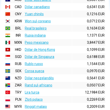
CAD
Dólar canadiano
0,6341 EUR
CNY
Yuan chinês
0,1216 EUR
KRW
Won sul-coreano
0,0712 EUR
BRL
Real brasileiro
0,1634 EUR
INR
Rupia indiana
1,1371 EUR
MXN
Peso mexicano
3,8447 EUR
HKD
Dólar de Hong Kong
0,1099 EUR
SGD
Dólar de Singapura
0,6188 EUR
RUB
Rublo russo
1,1544 EUR
SEK
Coroa sueca
0,0970 EUR
NZD
Dólar neozelandês
0,5641 EUR
ZAR
Rand sul-africano
0,0507 EUR
TRY
Lira turca
12,1984 EUR
PLN
Zloti polaco
0,2269 EUR
MYR
Ringgit malaio
0,2009 EUR