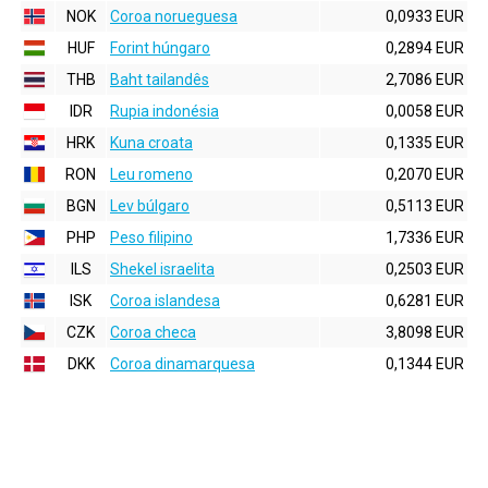
NOK
Coroa norueguesa
0,0933 EUR
HUF
Forint húngaro
0,2894 EUR
THB
Baht tailandês
2,7086 EUR
IDR
Rupia indonésia
0,0058 EUR
HRK
Kuna croata
0,1335 EUR
RON
Leu romeno
0,2070 EUR
BGN
Lev búlgaro
0,5113 EUR
PHP
Peso filipino
1,7336 EUR
ILS
Shekel israelita
0,2503 EUR
ISK
Coroa islandesa
0,6281 EUR
CZK
Coroa checa
3,8098 EUR
DKK
Coroa dinamarquesa
0,1344 EUR