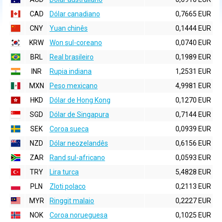
CAD
Dólar canadiano
0,7665 EUR
CNY
Yuan chinês
0,1444 EUR
KRW
Won sul-coreano
0,0740 EUR
BRL
Real brasileiro
0,1989 EUR
INR
Rupia indiana
1,2531 EUR
MXN
Peso mexicano
4,9981 EUR
HKD
Dólar de Hong Kong
0,1270 EUR
SGD
Dólar de Singapura
0,7144 EUR
SEK
Coroa sueca
0,0939 EUR
NZD
Dólar neozelandês
0,6156 EUR
ZAR
Rand sul-africano
0,0593 EUR
TRY
Lira turca
5,4828 EUR
PLN
Zloti polaco
0,2113 EUR
MYR
Ringgit malaio
0,2227 EUR
NOK
Coroa norueguesa
0,1025 EUR