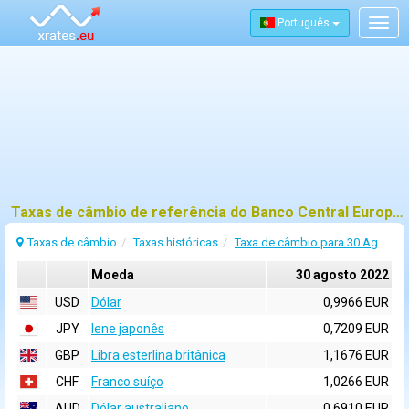
Português
Togg
navig
Taxas de câmbio de referência do Banco Central Europeu (BCE) para 30 agosto 2022
Taxas de câmbio
Taxas históricas
Taxa de câmbio para 30 Agosto 2022
Moeda
30 agosto 2022
USD
Dólar
0,9966 EUR
JPY
Iene japonês
0,7209 EUR
GBP
Libra esterlina britânica
1,1676 EUR
CHF
Franco suíço
1,0266 EUR
AUD
Dólar australiano
0,6910 EUR