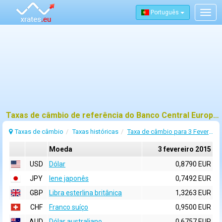
Português
Togg
navig
Taxas de câmbio de referência do Banco Central Europeu (BCE) para 3 fevereiro 2015
Taxas de câmbio
Taxas históricas
Taxa de câmbio para 3 Fevereiro 2015
Moeda
3 fevereiro 2015
USD
Dólar
0,8790 EUR
JPY
Iene japonês
0,7492 EUR
GBP
Libra esterlina britânica
1,3263 EUR
CHF
Franco suíço
0,9500 EUR
AUD
Dólar australiano
0,6757 EUR