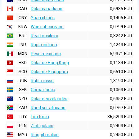
CAD
Dólar canadiano
0,6985 EUR
CNY
Yuan chinês
0,1405 EUR
KRW
Won sul-coreano
0,0799 EUR
BRL
Real brasileiro
0,3242 EUR
INR
Rupia indiana
1,4243 EUR
MXN
Peso mexicano
5,9371 EUR
HKD
Dólar de Hong Kong
0,1134 EUR
SGD
Dólar de Singapura
0,6510 EUR
RUB
Rublo russo
1,3190 EUR
SEK
Coroa sueca
0,1063 EUR
NZD
Dólar neozelandês
0,6352 EUR
ZAR
Rand sul-africano
0,0767 EUR
TRY
Lira turca
36,5203 EUR
PLN
Zloti polaco
0,2403 EUR
MYR
Ringgit malaio
0,2450 EUR