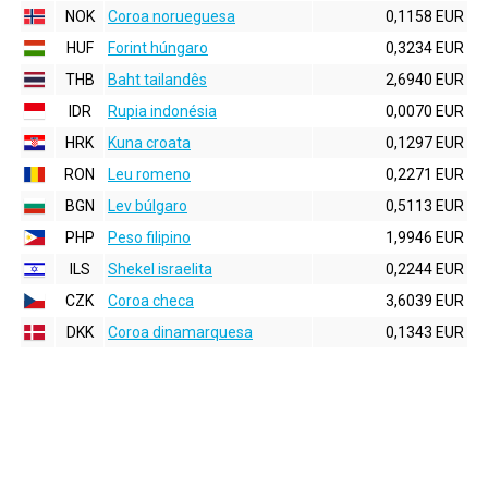
NOK
Coroa norueguesa
0,1158 EUR
HUF
Forint húngaro
0,3234 EUR
THB
Baht tailandês
2,6940 EUR
IDR
Rupia indonésia
0,0070 EUR
HRK
Kuna croata
0,1297 EUR
RON
Leu romeno
0,2271 EUR
BGN
Lev búlgaro
0,5113 EUR
PHP
Peso filipino
1,9946 EUR
ILS
Shekel israelita
0,2244 EUR
CZK
Coroa checa
3,6039 EUR
DKK
Coroa dinamarquesa
0,1343 EUR