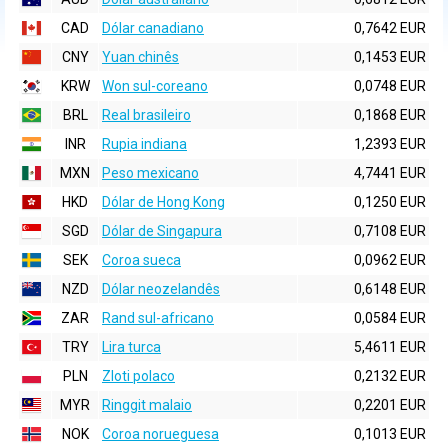
CAD
Dólar canadiano
0,7642 EUR
CNY
Yuan chinês
0,1453 EUR
KRW
Won sul-coreano
0,0748 EUR
BRL
Real brasileiro
0,1868 EUR
INR
Rupia indiana
1,2393 EUR
MXN
Peso mexicano
4,7441 EUR
HKD
Dólar de Hong Kong
0,1250 EUR
SGD
Dólar de Singapura
0,7108 EUR
SEK
Coroa sueca
0,0962 EUR
NZD
Dólar neozelandês
0,6148 EUR
ZAR
Rand sul-africano
0,0584 EUR
TRY
Lira turca
5,4611 EUR
PLN
Zloti polaco
0,2132 EUR
MYR
Ringgit malaio
0,2201 EUR
NOK
Coroa norueguesa
0,1013 EUR