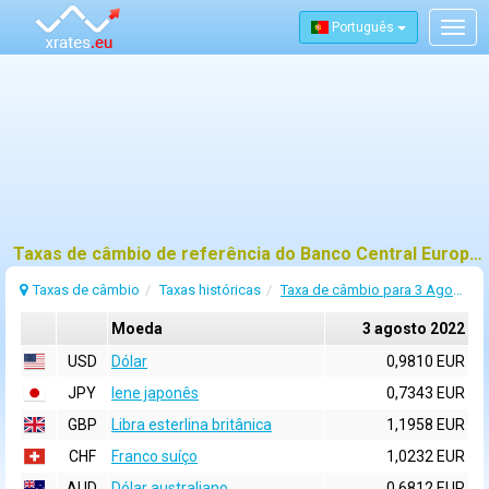
Português
Togg
navig
Taxas de câmbio de referência do Banco Central Europeu (BCE) para 3 agosto 2022
Taxas de câmbio
Taxas históricas
Taxa de câmbio para 3 Agosto 2022
Moeda
3 agosto 2022
USD
Dólar
0,9810 EUR
JPY
Iene japonês
0,7343 EUR
GBP
Libra esterlina britânica
1,1958 EUR
CHF
Franco suíço
1,0232 EUR
AUD
Dólar australiano
0,6812 EUR