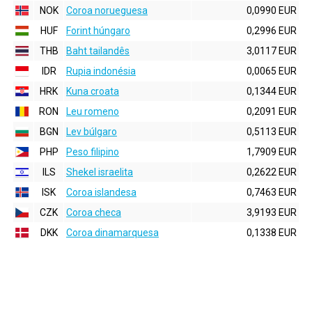
NOK
Coroa norueguesa
0,0990 EUR
HUF
Forint húngaro
0,2996 EUR
THB
Baht tailandês
3,0117 EUR
IDR
Rupia indonésia
0,0065 EUR
HRK
Kuna croata
0,1344 EUR
RON
Leu romeno
0,2091 EUR
BGN
Lev búlgaro
0,5113 EUR
PHP
Peso filipino
1,7909 EUR
ILS
Shekel israelita
0,2622 EUR
ISK
Coroa islandesa
0,7463 EUR
CZK
Coroa checa
3,9193 EUR
DKK
Coroa dinamarquesa
0,1338 EUR