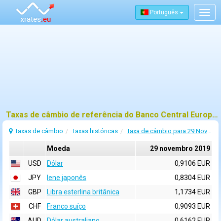
Português
Togg
navig
Taxas de câmbio de referência do Banco Central Europeu (BCE) para 29 novembro 2019
Taxas de câmbio
Taxas históricas
Taxa de câmbio para 29 Novembro 2019
Moeda
29 novembro 2019
USD
Dólar
0,9106 EUR
JPY
Iene japonês
0,8304 EUR
GBP
Libra esterlina britânica
1,1734 EUR
CHF
Franco suíço
0,9093 EUR
AUD
Dólar australiano
0,6162 EUR