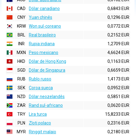
CAD
Dólar canadiano
0,6843 EUR
CNY
Yuan chinês
0,1296 EUR
KRW
Won sul-coreano
0,0772 EUR
BRL
Real brasileiro
0,2152 EUR
INR
Rupia indiana
1,2709 EUR
MXN
Peso mexicano
4,6624 EUR
HKD
Dólar de Hong Kong
0,1163 EUR
SGD
Dólar de Singapura
0,6659 EUR
RUB
Rublo russo
1,4173 EUR
SEK
Coroa sueca
0,0952 EUR
NZD
Dólar neozelandês
0,5851 EUR
ZAR
Rand sul-africano
0,0620 EUR
TRY
Lira turca
15,8233 EUR
PLN
Zloti polaco
0,2316 EUR
MYR
Ringgit malaio
0,2180 EUR