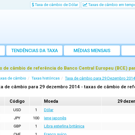
Taxa de câmbio de Dólar
Taxas de câmbio em tempo
TENDÊNCIAS DA TAXA
MÉDIAS MENSAIS
s de câmbio de referência do Banco Central Europeu (BCE) p
axas de câmbio
Taxas históricas
Taxa de câmbio para 29 Dezembro 2014
a de câmbio para 29 dezembro 2014 - taxas de câmbio de ref
Código
Moeda
29 deze
USD
1
Dólar
JPY
100
Iene japonês
GBP
1
Libra esterlina britânica
CHF
1
Franco suíço