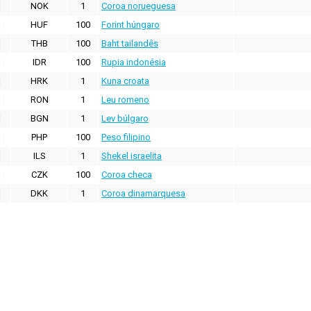
NOK
1
Coroa norueguesa
HUF
100
Forint húngaro
THB
100
Baht tailandês
IDR
100
Rupia indonésia
HRK
1
Kuna croata
RON
1
Leu romeno
BGN
1
Lev búlgaro
PHP
100
Peso filipino
ILS
1
Shekel israelita
CZK
100
Coroa checa
DKK
1
Coroa dinamarquesa