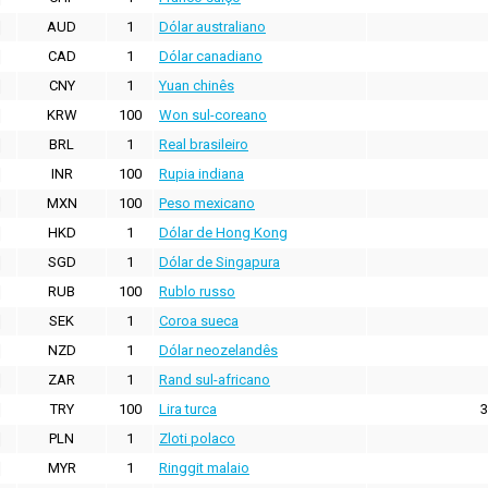
AUD
1
Dólar australiano
CAD
1
Dólar canadiano
CNY
1
Yuan chinês
KRW
100
Won sul-coreano
BRL
1
Real brasileiro
INR
100
Rupia indiana
MXN
100
Peso mexicano
HKD
1
Dólar de Hong Kong
SGD
1
Dólar de Singapura
RUB
100
Rublo russo
SEK
1
Coroa sueca
NZD
1
Dólar neozelandês
ZAR
1
Rand sul-africano
TRY
100
Lira turca
3
PLN
1
Zloti polaco
MYR
1
Ringgit malaio