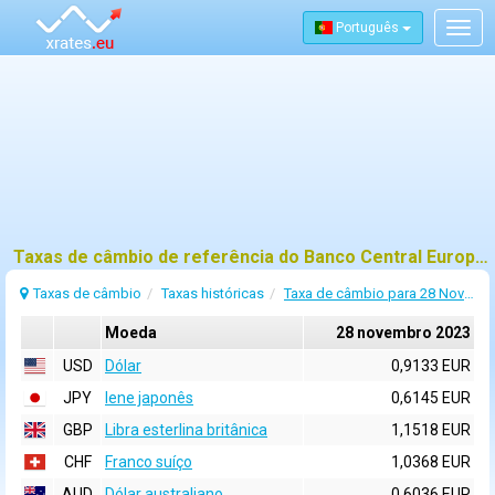
Português
Togg
navig
Taxas de câmbio de referência do Banco Central Europeu (BCE) para 28 novembro 2023
Taxas de câmbio
Taxas históricas
Taxa de câmbio para 28 Novembro 2023
Moeda
28 novembro 2023
USD
Dólar
0,9133 EUR
JPY
Iene japonês
0,6145 EUR
GBP
Libra esterlina britânica
1,1518 EUR
CHF
Franco suíço
1,0368 EUR
AUD
Dólar australiano
0,6036 EUR