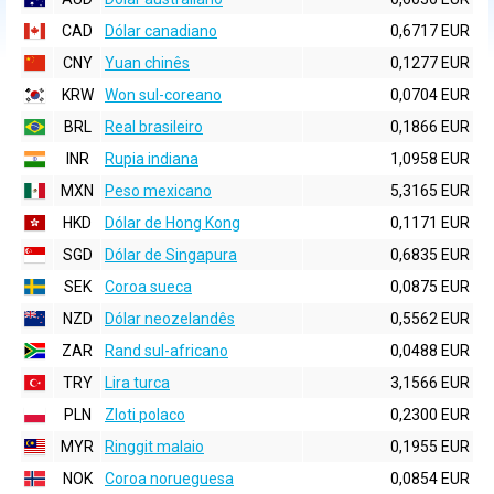
CAD
Dólar canadiano
0,6717 EUR
CNY
Yuan chinês
0,1277 EUR
KRW
Won sul-coreano
0,0704 EUR
BRL
Real brasileiro
0,1866 EUR
INR
Rupia indiana
1,0958 EUR
MXN
Peso mexicano
5,3165 EUR
HKD
Dólar de Hong Kong
0,1171 EUR
SGD
Dólar de Singapura
0,6835 EUR
SEK
Coroa sueca
0,0875 EUR
NZD
Dólar neozelandês
0,5562 EUR
ZAR
Rand sul-africano
0,0488 EUR
TRY
Lira turca
3,1566 EUR
PLN
Zloti polaco
0,2300 EUR
MYR
Ringgit malaio
0,1955 EUR
NOK
Coroa norueguesa
0,0854 EUR