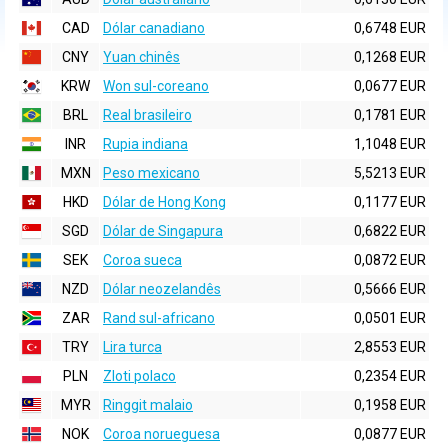
CAD
Dólar canadiano
0,6748 EUR
CNY
Yuan chinês
0,1268 EUR
KRW
Won sul-coreano
0,0677 EUR
BRL
Real brasileiro
0,1781 EUR
INR
Rupia indiana
1,1048 EUR
MXN
Peso mexicano
5,5213 EUR
HKD
Dólar de Hong Kong
0,1177 EUR
SGD
Dólar de Singapura
0,6822 EUR
SEK
Coroa sueca
0,0872 EUR
NZD
Dólar neozelandês
0,5666 EUR
ZAR
Rand sul-africano
0,0501 EUR
TRY
Lira turca
2,8553 EUR
PLN
Zloti polaco
0,2354 EUR
MYR
Ringgit malaio
0,1958 EUR
NOK
Coroa norueguesa
0,0877 EUR