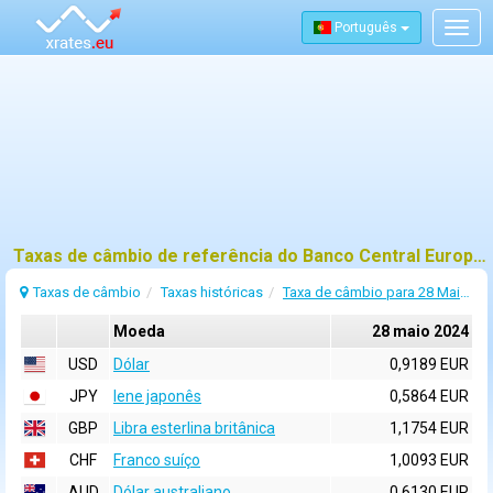
Português
Togg
navig
Taxas de câmbio de referência do Banco Central Europeu (BCE) para 28 maio 2024
Taxas de câmbio
Taxas históricas
Taxa de câmbio para 28 Maio 2024
Moeda
28 maio 2024
USD
Dólar
0,9189 EUR
JPY
Iene japonês
0,5864 EUR
GBP
Libra esterlina britânica
1,1754 EUR
CHF
Franco suíço
1,0093 EUR
AUD
Dólar australiano
0,6130 EUR