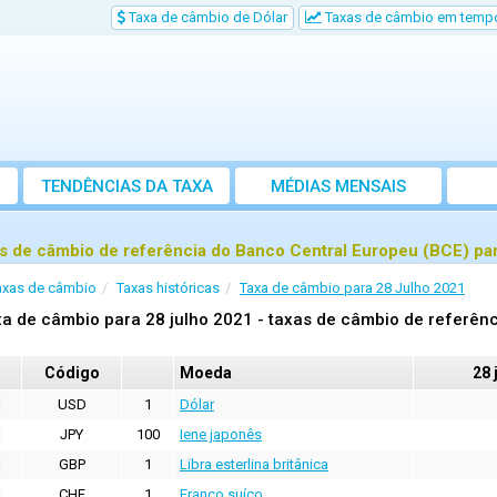
Taxa de câmbio de Dólar
Taxas de câmbio em tempo
TENDÊNCIAS DA TAXA
MÉDIAS MENSAIS
s de câmbio de referência do Banco Central Europeu (BCE) par
axas de câmbio
Taxas históricas
Taxa de câmbio para 28 Julho 2021
a de câmbio para 28 julho 2021 - taxas de câmbio de referênc
Código
Moeda
28 
USD
1
Dólar
JPY
100
Iene japonês
GBP
1
Libra esterlina britânica
CHF
1
Franco suíço