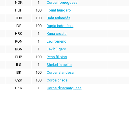
NOK
1
Coroa norueguesa
HUF
100
Forint húngaro
THB
100
Baht tailandês
IDR
100
Rupia indonésia
HRK
1
Kuna croata
RON
1
Leu romeno
BGN
1
Lev búlgaro
PHP
100
Peso filipino
ILS
1
Shekel israelita
ISK
100
Coroa islandesa
CZK
100
Coroa checa
DKK
1
Coroa dinamarquesa