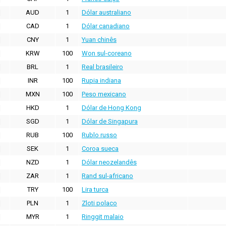
AUD
1
Dólar australiano
CAD
1
Dólar canadiano
CNY
1
Yuan chinês
KRW
100
Won sul-coreano
BRL
1
Real brasileiro
INR
100
Rupia indiana
MXN
100
Peso mexicano
HKD
1
Dólar de Hong Kong
SGD
1
Dólar de Singapura
RUB
100
Rublo russo
SEK
1
Coroa sueca
NZD
1
Dólar neozelandês
ZAR
1
Rand sul-africano
TRY
100
Lira turca
PLN
1
Zloti polaco
MYR
1
Ringgit malaio