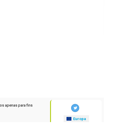
os apenas para fins
Europa
xrates
.eu