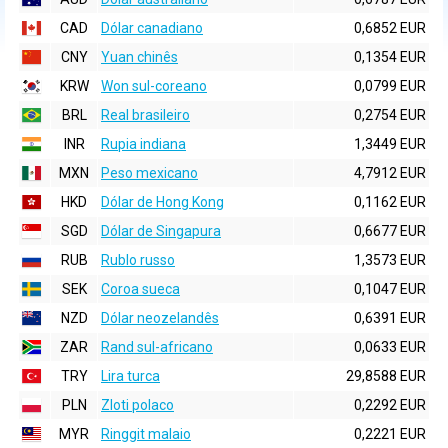
CAD
Dólar canadiano
0,6852 EUR
CNY
Yuan chinês
0,1354 EUR
KRW
Won sul-coreano
0,0799 EUR
BRL
Real brasileiro
0,2754 EUR
INR
Rupia indiana
1,3449 EUR
MXN
Peso mexicano
4,7912 EUR
HKD
Dólar de Hong Kong
0,1162 EUR
SGD
Dólar de Singapura
0,6677 EUR
RUB
Rublo russo
1,3573 EUR
SEK
Coroa sueca
0,1047 EUR
NZD
Dólar neozelandês
0,6391 EUR
ZAR
Rand sul-africano
0,0633 EUR
TRY
Lira turca
29,8588 EUR
PLN
Zloti polaco
0,2292 EUR
MYR
Ringgit malaio
0,2221 EUR