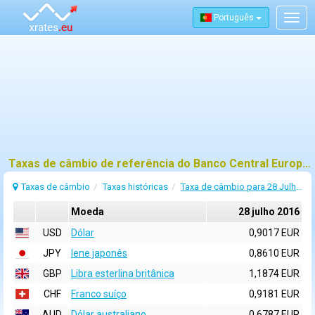
Português
Togg
navig
Taxas de câmbio de referência do Banco Central Europeu (BCE) para 28 julho 2016
Taxas de câmbio
Taxas históricas
Taxa de câmbio para 28 Julho 2016
Moeda
28 julho 2016
USD
Dólar
0,9017 EUR
JPY
Iene japonês
0,8610 EUR
GBP
Libra esterlina britânica
1,1874 EUR
CHF
Franco suíço
0,9181 EUR
AUD
Dólar australiano
0,6787 EUR