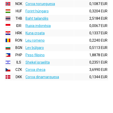
NOK
Coroa norueguesa
0,1087 EUR
HUF
Forint húngaro
0,3204 EUR
THB
Baht tailandês
2,5184 EUR
IDR
Rupia indonésia
0,0067 EUR
HRK
Kuna croata
0,1337 EUR
RON
Leu romeno
0,2240 EUR
BGN
Lev búlgaro
0,5113 EUR
PHP
Peso filipino
1,8878 EUR
ILS
Shekel israelita
0,2351 EUR
CZK
Coroa checa
3,6990 EUR
DKK
Coroa dinamarquesa
0,1344 EUR