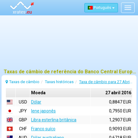
Português
Togg
navig
Taxas de câmbio de referência do Banco Central Europeu (BCE) para 27 abril 2016
Taxas de câmbio
Taxas históricas
Taxa de câmbio para 27 Abril 2016
Moeda
27 abril 2016
USD
Dólar
0,8847 EUR
JPY
Iene japonês
0,7950 EUR
GBP
Libra esterlina britânica
1,2907 EUR
CHF
Franco suíço
0,9093 EUR
AUD
Dólar australiano
0,6718 EUR