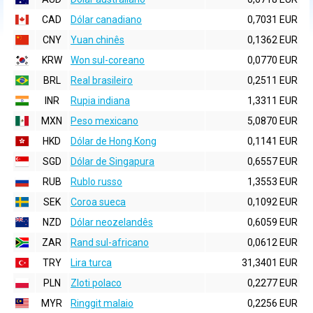
CAD
Dólar canadiano
0,7031 EUR
CNY
Yuan chinês
0,1362 EUR
KRW
Won sul-coreano
0,0770 EUR
BRL
Real brasileiro
0,2511 EUR
INR
Rupia indiana
1,3311 EUR
MXN
Peso mexicano
5,0870 EUR
HKD
Dólar de Hong Kong
0,1141 EUR
SGD
Dólar de Singapura
0,6557 EUR
RUB
Rublo russo
1,3553 EUR
SEK
Coroa sueca
0,1092 EUR
NZD
Dólar neozelandês
0,6059 EUR
ZAR
Rand sul-africano
0,0612 EUR
TRY
Lira turca
31,3401 EUR
PLN
Zloti polaco
0,2277 EUR
MYR
Ringgit malaio
0,2256 EUR