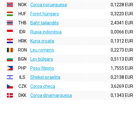
NOK
Coroa norueguesa
0,1228 EUR
HUF
Forint húngaro
0,3220 EUR
THB
Baht tailandês
2,4341 EUR
IDR
Rupia indonésia
0,0066 EUR
HRK
Kuna croata
0,1312 EUR
RON
Leu romeno
0,2273 EUR
BGN
Lev búlgaro
0,5113 EUR
PHP
Peso filipino
1,7555 EUR
ILS
Shekel israelita
0,2138 EUR
CZK
Coroa checa
3,6269 EUR
DKK
Coroa dinamarquesa
0,1343 EUR