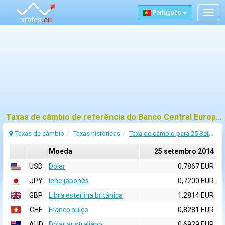
Português
Togg
navig
Taxas de câmbio de referência do Banco Central Europeu (BCE) para 25 setembro 2014
Taxas de câmbio
Taxas históricas
Taxa de câmbio para 25 Setembro 2014
Moeda
25 setembro 2014
USD
Dólar
0,7867 EUR
JPY
Iene japonês
0,7200 EUR
GBP
Libra esterlina britânica
1,2814 EUR
CHF
Franco suíço
0,8281 EUR
AUD
Dólar australiano
0,6929 EUR