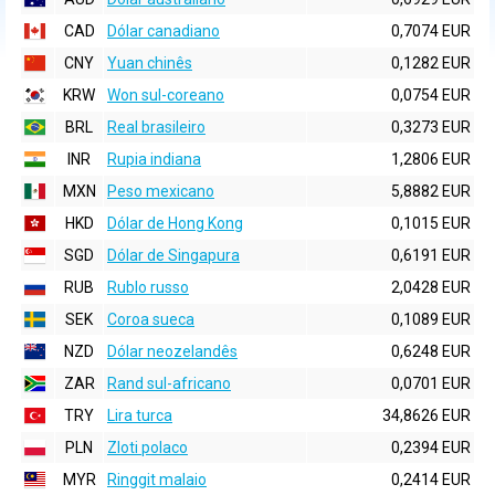
CAD
Dólar canadiano
0,7074 EUR
CNY
Yuan chinês
0,1282 EUR
KRW
Won sul-coreano
0,0754 EUR
BRL
Real brasileiro
0,3273 EUR
INR
Rupia indiana
1,2806 EUR
MXN
Peso mexicano
5,8882 EUR
HKD
Dólar de Hong Kong
0,1015 EUR
SGD
Dólar de Singapura
0,6191 EUR
RUB
Rublo russo
2,0428 EUR
SEK
Coroa sueca
0,1089 EUR
NZD
Dólar neozelandês
0,6248 EUR
ZAR
Rand sul-africano
0,0701 EUR
TRY
Lira turca
34,8626 EUR
PLN
Zloti polaco
0,2394 EUR
MYR
Ringgit malaio
0,2414 EUR