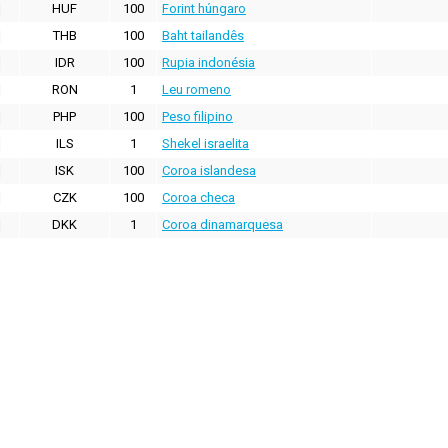
HUF
100
Forint húngaro
THB
100
Baht tailandês
IDR
100
Rupia indonésia
RON
1
Leu romeno
PHP
100
Peso filipino
ILS
1
Shekel israelita
ISK
100
Coroa islandesa
CZK
100
Coroa checa
DKK
1
Coroa dinamarquesa