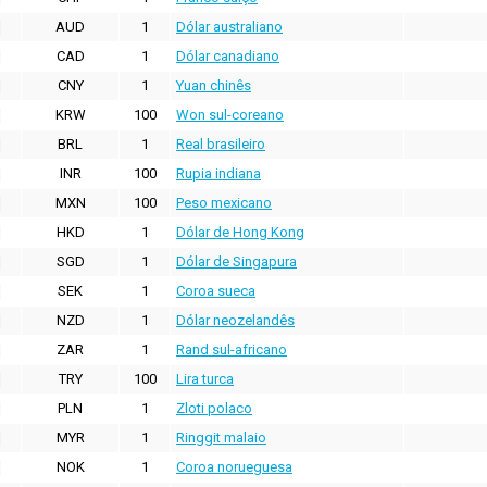
AUD
1
Dólar australiano
CAD
1
Dólar canadiano
CNY
1
Yuan chinês
KRW
100
Won sul-coreano
BRL
1
Real brasileiro
INR
100
Rupia indiana
MXN
100
Peso mexicano
HKD
1
Dólar de Hong Kong
SGD
1
Dólar de Singapura
SEK
1
Coroa sueca
NZD
1
Dólar neozelandês
ZAR
1
Rand sul-africano
TRY
100
Lira turca
PLN
1
Zloti polaco
MYR
1
Ringgit malaio
NOK
1
Coroa norueguesa