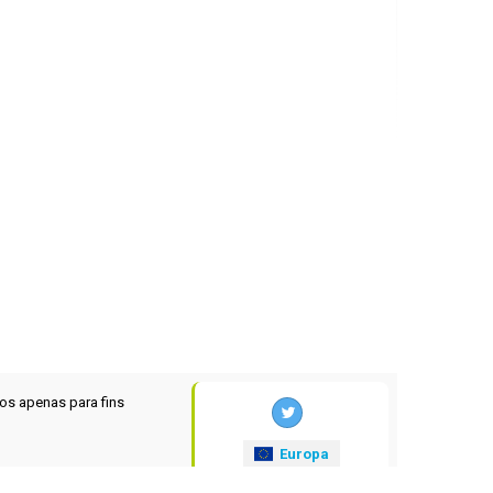
os apenas para fins
Europa
xrates
.eu