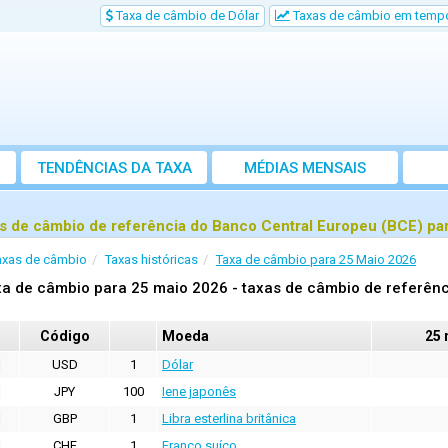
Taxa de câmbio de Dólar
Taxas de câmbio em tempo
TENDÊNCIAS DA TAXA
MÉDIAS MENSAIS
s de câmbio de referência do Banco Central Europeu (BCE) pa
axas de câmbio
Taxas históricas
Taxa de câmbio para 25 Maio 2026
a de câmbio para 25 maio 2026 - taxas de câmbio de referênc
Código
Moeda
25 
USD
1
Dólar
JPY
100
Iene japonês
GBP
1
Libra esterlina britânica
CHF
1
Franco suíço