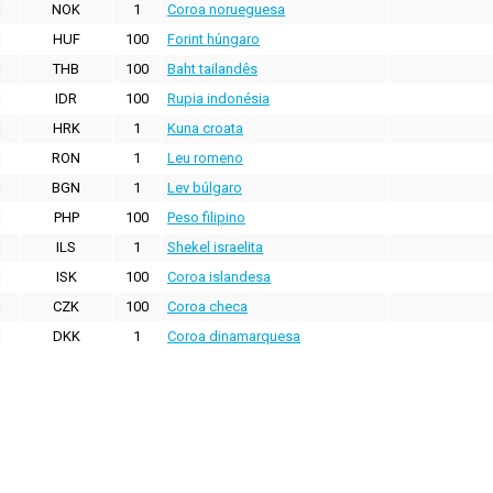
NOK
1
Coroa norueguesa
HUF
100
Forint húngaro
THB
100
Baht tailandês
IDR
100
Rupia indonésia
HRK
1
Kuna croata
RON
1
Leu romeno
BGN
1
Lev búlgaro
PHP
100
Peso filipino
ILS
1
Shekel israelita
ISK
100
Coroa islandesa
CZK
100
Coroa checa
DKK
1
Coroa dinamarquesa