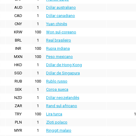
AUD
1
Dólar australiano
CAD
1
Dólar canadiano
CNY
1
Yuan chinês
KRW
100
Won sul-coreano
BRL
1
Real brasileiro
INR
100
Rupia indiana
MXN
100
Peso mexicano
HKD
1
Dólar de Hong Kong
SGD
1
Dólar de Singapura
RUB
100
Rublo russo
SEK
1
Coroa sueca
NZD
1
Dólar neozelandês
ZAR
1
Rand sul-africano
TRY
100
Lira turca
1
PLN
1
Zloti polaco
MYR
1
Ringgit malaio