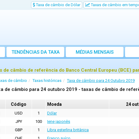
Taxa de câmbio de Dólar
Taxas de câmbio em tempo
TENDÊNCIAS DA TAXA
MÉDIAS MENSAIS
s de câmbio de referência do Banco Central Europeu (BCE) pa
axas de câmbio
Taxas históricas
Taxa de câmbio para 24 Outubro 2019
a de câmbio para 24 outubro 2019 - taxas de câmbio de refer
Código
Moeda
24 ou
USD
1
Dólar
JPY
100
Iene japonês
GBP
1
Libra esterlina britânica
CHF
1
Franco suíço