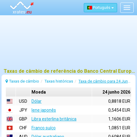
Português
Togg
navig
Taxas de câmbio de referência do Banco Central Europeu (BCE) para 24 junho 2026
Taxas de câmbio
Taxas históricas
Taxa de câmbio para 24 Junho 2026
Moeda
24 junho 2026
USD
Dólar
0,8818 EUR
JPY
Iene japonês
0,5454 EUR
GBP
Libra esterlina britânica
1,1606 EUR
CHF
Franco suíço
1,0851 EUR
AUD
Dólar australiano
0,6084 EUR