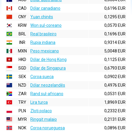
CAD
Dólar canadiano
0,6196 EUR
CNY
Yuan chinês
0,1295 EUR
KRW
Won sul-coreano
0,0570 EUR
BRL
Real brasileiro
0,1696 EUR
INR
Rupia indiana
0,9314 EUR
MXN
Peso mexicano
5,0048 EUR
HKD
Dólar de Hong Kong
0,1125 EUR
SGD
Dólar de Singapura
0,6793 EUR
SEK
Coroa sueca
0,0902 EUR
NZD
Dólar neozelandês
0,4976 EUR
ZAR
Rand sul-africano
0,0531 EUR
TRY
Lira turca
1,8969 EUR
PLN
Zloti polaco
0,2332 EUR
MYR
Ringgit malaio
0,2131 EUR
NOK
Coroa norueguesa
0,0896 EUR