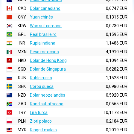
CAD
Dólar canadiano
0,6747 EUR
CNY
Yuan chinês
0,1315 EUR
KRW
Won sul-coreano
0,0730 EUR
BRL
Real brasileiro
0,1595 EUR
INR
Rupia indiana
1,1486 EUR
MXN
Peso mexicano
4,1910 EUR
HKD
Dólar de Hong Kong
0,1094 EUR
SGD
Dólar de Singapura
0,6282 EUR
RUB
Rublo russo
1,1528 EUR
SEK
Coroa sueca
0,0980 EUR
NZD
Dólar neozelandês
0,5920 EUR
ZAR
Rand sul-africano
0,0565 EUR
TRY
Lira turca
10,1178 EUR
PLN
Zloti polaco
0,2184 EUR
MYR
Ringgit malaio
0,2019 EUR