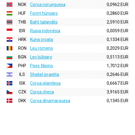
NOK
Coroa norueguesa
0,0962 EUR
HUF
Forint húngaro
0,2860 EUR
THB
Baht tailandês
2,5910 EUR
IDR
Rupia indonésia
0,0059 EUR
HRK
Kuna croata
0,1334 EUR
RON
Leu romeno
0,2029 EUR
BGN
Lev búlgaro
0,5113 EUR
PHP
Peso filipino
1,7012 EUR
ILS
Shekel israelita
0,2646 EUR
ISK
Coroa islandesa
0,6667 EUR
CZK
Coroa checa
3,9165 EUR
DKK
Coroa dinamarquesa
0,1345 EUR