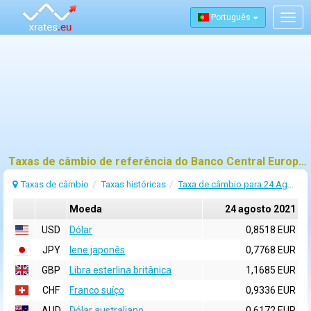
Português
Togg
navig
Taxas de câmbio de referência do Banco Central Europeu (BCE) para 24 agosto 2021
Taxas de câmbio
Taxas históricas
Taxa de câmbio para 24 Agosto 2021
Moeda
24 agosto 2021
USD
Dólar
0,8518 EUR
JPY
Iene japonês
0,7768 EUR
GBP
Libra esterlina britânica
1,1685 EUR
CHF
Franco suíço
0,9336 EUR
AUD
Dólar australiano
0,6172 EUR