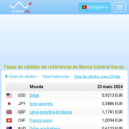
Português
Togg
navig
Taxas de câmbio de referência do Banco Central Europeu (BCE) para 23 maio 2024
Taxas de câmbio
Taxas históricas
Taxa de câmbio para 23 Maio 2024
Moeda
23 maio 2024
USD
Dólar
0,9213 EUR
JPY
Iene japonês
0,5886 EUR
GBP
Libra esterlina britânica
1,1741 EUR
CHF
Franco suíço
1,0094 EUR
AUD
Dólar australiano
0,6123 EUR