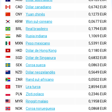
CAD
Dólar canadiano
0,6742 EUR
CNY
Yuan chinês
0,1273 EUR
KRW
Won sul-coreano
0,0677 EUR
BRL
Real brasileiro
0,1794 EUR
INR
Rupia indiana
1,1069 EUR
MXN
Peso mexicano
5,5391 EUR
HKD
Dólar de Hong Kong
0,1180 EUR
SGD
Dólar de Singapura
0,6832 EUR
SEK
Coroa sueca
0,0863 EUR
NZD
Dólar neozelandês
0,5649 EUR
ZAR
Rand sul-africano
0,0502 EUR
TRY
Lira turca
2,8594 EUR
PLN
Zloti polaco
0,2346 EUR
MYR
Ringgit malaio
0,1958 EUR
NOK
Coroa norueguesa
0,0868 EUR