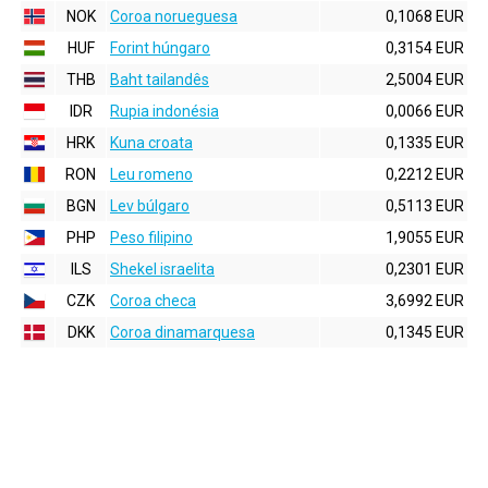
NOK
Coroa norueguesa
0,1068 EUR
HUF
Forint húngaro
0,3154 EUR
THB
Baht tailandês
2,5004 EUR
IDR
Rupia indonésia
0,0066 EUR
HRK
Kuna croata
0,1335 EUR
RON
Leu romeno
0,2212 EUR
BGN
Lev búlgaro
0,5113 EUR
PHP
Peso filipino
1,9055 EUR
ILS
Shekel israelita
0,2301 EUR
CZK
Coroa checa
3,6992 EUR
DKK
Coroa dinamarquesa
0,1345 EUR