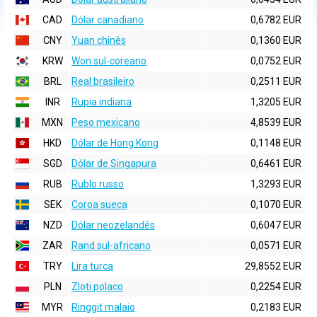
CAD
Dólar canadiano
0,6782 EUR
CNY
Yuan chinês
0,1360 EUR
KRW
Won sul-coreano
0,0752 EUR
BRL
Real brasileiro
0,2511 EUR
INR
Rupia indiana
1,3205 EUR
MXN
Peso mexicano
4,8539 EUR
HKD
Dólar de Hong Kong
0,1148 EUR
SGD
Dólar de Singapura
0,6461 EUR
RUB
Rublo russo
1,3293 EUR
SEK
Coroa sueca
0,1070 EUR
NZD
Dólar neozelandês
0,6047 EUR
ZAR
Rand sul-africano
0,0571 EUR
TRY
Lira turca
29,8552 EUR
PLN
Zloti polaco
0,2254 EUR
MYR
Ringgit malaio
0,2183 EUR