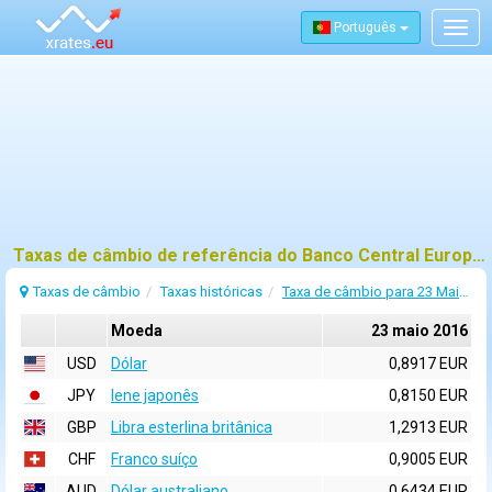
Português
Togg
navig
Taxas de câmbio de referência do Banco Central Europeu (BCE) para 23 maio 2016
Taxas de câmbio
Taxas históricas
Taxa de câmbio para 23 Maio 2016
Moeda
23 maio 2016
USD
Dólar
0,8917 EUR
JPY
Iene japonês
0,8150 EUR
GBP
Libra esterlina britânica
1,2913 EUR
CHF
Franco suíço
0,9005 EUR
AUD
Dólar australiano
0,6434 EUR