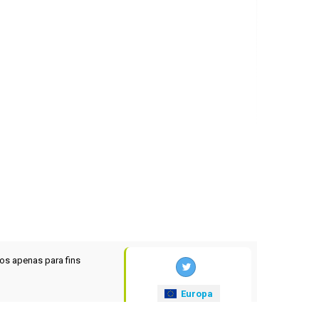
os apenas para fins
Europa
xrates
.eu