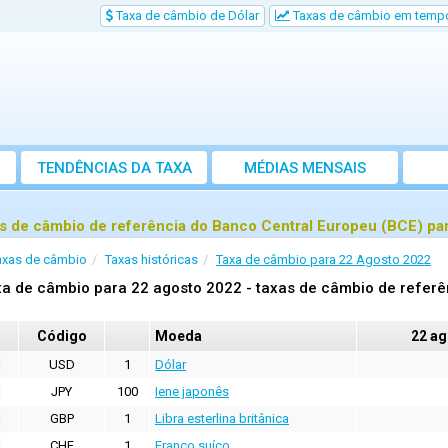
Taxa de câmbio de Dólar
Taxas de câmbio em tempo
TENDÊNCIAS DA TAXA
MÉDIAS MENSAIS
s de câmbio de referência do Banco Central Europeu (BCE) pa
axas de câmbio
Taxas históricas
Taxa de câmbio para 22 Agosto 2022
a de câmbio para 22 agosto 2022 - taxas de câmbio de referê
Código
Moeda
22 ag
USD
1
Dólar
JPY
100
Iene japonês
GBP
1
Libra esterlina britânica
CHF
1
Franco suíço