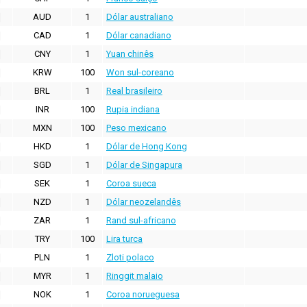
AUD
1
Dólar australiano
CAD
1
Dólar canadiano
CNY
1
Yuan chinês
KRW
100
Won sul-coreano
BRL
1
Real brasileiro
INR
100
Rupia indiana
MXN
100
Peso mexicano
HKD
1
Dólar de Hong Kong
SGD
1
Dólar de Singapura
SEK
1
Coroa sueca
NZD
1
Dólar neozelandês
ZAR
1
Rand sul-africano
TRY
100
Lira turca
PLN
1
Zloti polaco
MYR
1
Ringgit malaio
NOK
1
Coroa norueguesa