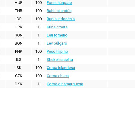
HUF
100
Forint húngaro
THB
100
Baht tailandês
IDR
100
Rupia indonésia
HRK
1
Kuna croata
RON
1
Leu romeno
BGN
1
Lev búlgaro
PHP
100
Peso filipino
ILS
1
Shekel israelita
ISK
100
Coroa islandesa
CZK
100
Coroa checa
DKK
1
Coroa dinamarquesa