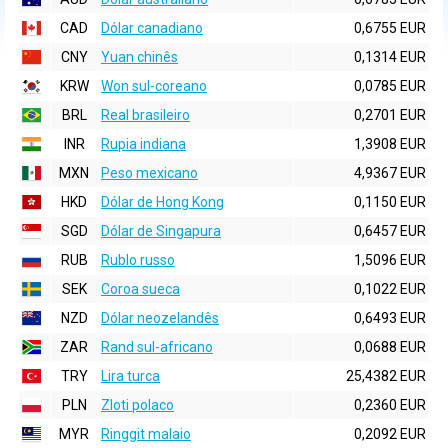
CAD
Dólar canadiano
0,6755 EUR
CNY
Yuan chinês
0,1314 EUR
KRW
Won sul-coreano
0,0785 EUR
BRL
Real brasileiro
0,2701 EUR
INR
Rupia indiana
1,3908 EUR
MXN
Peso mexicano
4,9367 EUR
HKD
Dólar de Hong Kong
0,1150 EUR
SGD
Dólar de Singapura
0,6457 EUR
RUB
Rublo russo
1,5096 EUR
SEK
Coroa sueca
0,1022 EUR
NZD
Dólar neozelandês
0,6493 EUR
ZAR
Rand sul-africano
0,0688 EUR
TRY
Lira turca
25,4382 EUR
PLN
Zloti polaco
0,2360 EUR
MYR
Ringgit malaio
0,2092 EUR