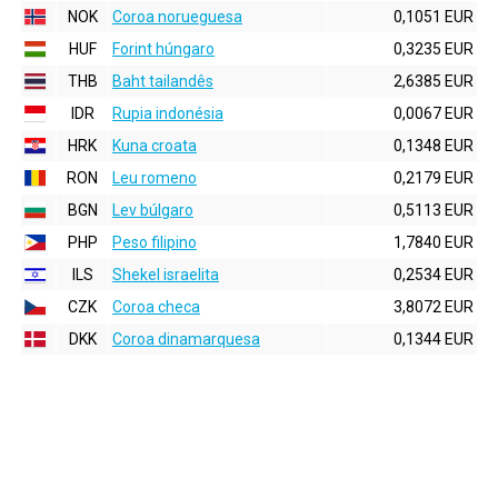
NOK
Coroa norueguesa
0,1051 EUR
HUF
Forint húngaro
0,3235 EUR
THB
Baht tailandês
2,6385 EUR
IDR
Rupia indonésia
0,0067 EUR
HRK
Kuna croata
0,1348 EUR
RON
Leu romeno
0,2179 EUR
BGN
Lev búlgaro
0,5113 EUR
PHP
Peso filipino
1,7840 EUR
ILS
Shekel israelita
0,2534 EUR
CZK
Coroa checa
3,8072 EUR
DKK
Coroa dinamarquesa
0,1344 EUR