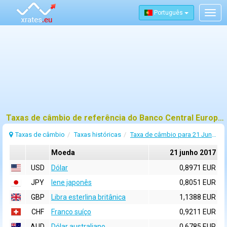
Português
Togg
navig
Taxas de câmbio de referência do Banco Central Europeu (BCE) para 21 junho 2017
Taxas de câmbio
Taxas históricas
Taxa de câmbio para 21 Junho 2017
Moeda
21 junho 2017
USD
Dólar
0,8971 EUR
JPY
Iene japonês
0,8051 EUR
GBP
Libra esterlina britânica
1,1388 EUR
CHF
Franco suíço
0,9211 EUR
AUD
Dólar australiano
0,6785 EUR