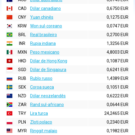
CAD
Dólar canadiano
0,6750 EUR
CNY
Yuan chinês
0,1275 EUR
KRW
Won sul-coreano
0,0747 EUR
BRL
Real brasileiro
0,2700 EUR
INR
Rupia indiana
1,3256 EUR
MXN
Peso mexicano
4,8003 EUR
HKD
Dólar de Hong Kong
0,1087 EUR
SGD
Dólar de Singapura
0,6241 EUR
RUB
Rublo russo
1,4389 EUR
SEK
Coroa sueca
0,1051 EUR
NZD
Dólar neozelandês
0,6222 EUR
ZAR
Rand sul-africano
0,0644 EUR
TRY
Lira turca
24,2465 EUR
PLN
Zloti polaco
0,2340 EUR
MYR
Ringgit malaio
0,1982 EUR