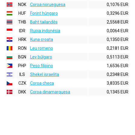
NOK
Coroa norueguesa
0,1076 EUR
HUF
Forint húngaro
0,3296 EUR
THB
Baht tailandês
2,5568 EUR
IDR
Rupia indonésia
0,0064 EUR
HRK
Kuna croata
0,1350 EUR
RON
Leu romeno
0,2181 EUR
BGN
Lev búlgaro
0,5113 EUR
PHP
Peso filipino
1,6536 EUR
ILS
Shekel israelita
0,2348 EUR
CZK
Coroa checa
3,8335 EUR
DKK
Coroa dinamarquesa
0,1345 EUR