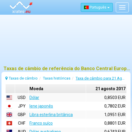
Português
Togg
navig
Taxas de câmbio de referência do Banco Central Europeu (BCE) para 21 agosto 2017
Taxas de câmbio
Taxas históricas
Taxa de câmbio para 21 Agosto 2017
Moeda
21 agosto 2017
USD
Dólar
0,8503 EUR
JPY
Iene japonês
0,7802 EUR
GBP
Libra esterlina britânica
1,0951 EUR
CHF
Franco suíço
0,8801 EUR
AUD
Dólar australiano
0,6743 EUR