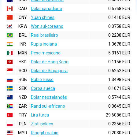
CAD
Dólar canadiano
0,6768 EUR
CNY
Yuan chinês
0,1410 EUR
KRW
Won sul-coreano
0,0758 EUR
BRL
Real brasileiro
0,2238 EUR
INR
Rupia indiana
1,3678 EUR
MXN
Peso mexicano
5,3161 EUR
HKD
Dólar de Hong Kong
0,1156 EUR
SGD
Dólar de Singapura
0,6252 EUR
RUB
Rublo russo
1,3498 EUR
SEK
Coroa sueca
0,1071 EUR
NZD
Dólar neozelandês
0,5744 EUR
ZAR
Rand sul-africano
0,0645 EUR
TRY
Lira turca
29,6086 EUR
PLN
Zloti polaco
0,2356 EUR
MYR
Ringgit malaio
0,2030 EUR