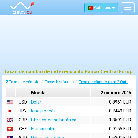
Português
Togg
navig
Taxas de câmbio de referência do Banco Central Europeu (BCE) para 2 outubro 2015
Taxas de câmbio
Taxas históricas
Taxa de câmbio para 2 Outubro 2015
Moeda
2 outubro 2015
USD
Dólar
0,8961 EUR
JPY
Iene japonês
0,7449 EUR
GBP
Libra esterlina britânica
1,3591 EUR
CHF
Franco suíço
0,9155 EUR
AUD
Dólar australiano
0,6301 EUR