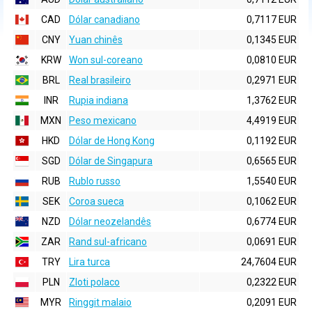
CAD
Dólar canadiano
0,7117 EUR
CNY
Yuan chinês
0,1345 EUR
KRW
Won sul-coreano
0,0810 EUR
BRL
Real brasileiro
0,2971 EUR
INR
Rupia indiana
1,3762 EUR
MXN
Peso mexicano
4,4919 EUR
HKD
Dólar de Hong Kong
0,1192 EUR
SGD
Dólar de Singapura
0,6565 EUR
RUB
Rublo russo
1,5540 EUR
SEK
Coroa sueca
0,1062 EUR
NZD
Dólar neozelandês
0,6774 EUR
ZAR
Rand sul-africano
0,0691 EUR
TRY
Lira turca
24,7604 EUR
PLN
Zloti polaco
0,2322 EUR
MYR
Ringgit malaio
0,2091 EUR