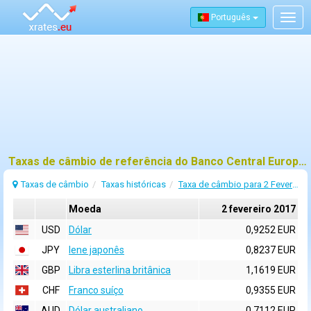
Português
Togg
navig
Taxas de câmbio de referência do Banco Central Europeu (BCE) para 2 fevereiro 2017
Taxas de câmbio
Taxas históricas
Taxa de câmbio para 2 Fevereiro 2017
Moeda
2 fevereiro 2017
USD
Dólar
0,9252 EUR
JPY
Iene japonês
0,8237 EUR
GBP
Libra esterlina britânica
1,1619 EUR
CHF
Franco suíço
0,9355 EUR
AUD
Dólar australiano
0,7112 EUR