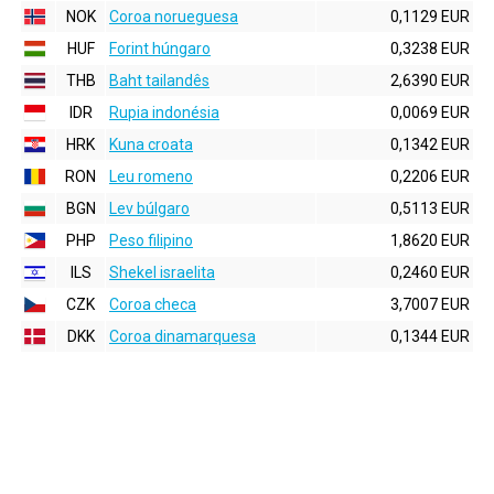
NOK
Coroa norueguesa
0,1129 EUR
HUF
Forint húngaro
0,3238 EUR
THB
Baht tailandês
2,6390 EUR
IDR
Rupia indonésia
0,0069 EUR
HRK
Kuna croata
0,1342 EUR
RON
Leu romeno
0,2206 EUR
BGN
Lev búlgaro
0,5113 EUR
PHP
Peso filipino
1,8620 EUR
ILS
Shekel israelita
0,2460 EUR
CZK
Coroa checa
3,7007 EUR
DKK
Coroa dinamarquesa
0,1344 EUR