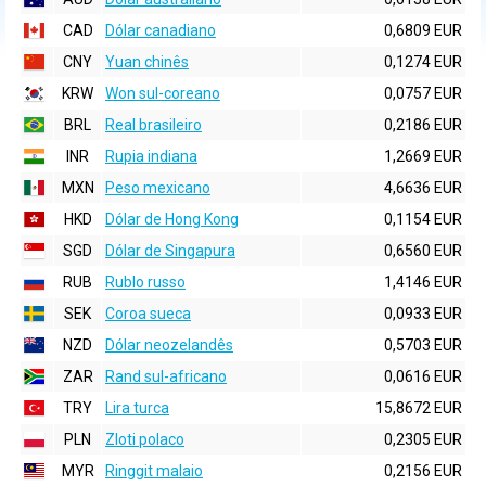
CAD
Dólar canadiano
0,6809 EUR
CNY
Yuan chinês
0,1274 EUR
KRW
Won sul-coreano
0,0757 EUR
BRL
Real brasileiro
0,2186 EUR
INR
Rupia indiana
1,2669 EUR
MXN
Peso mexicano
4,6636 EUR
HKD
Dólar de Hong Kong
0,1154 EUR
SGD
Dólar de Singapura
0,6560 EUR
RUB
Rublo russo
1,4146 EUR
SEK
Coroa sueca
0,0933 EUR
NZD
Dólar neozelandês
0,5703 EUR
ZAR
Rand sul-africano
0,0616 EUR
TRY
Lira turca
15,8672 EUR
PLN
Zloti polaco
0,2305 EUR
MYR
Ringgit malaio
0,2156 EUR