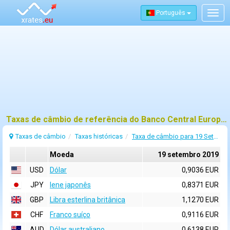
Português
Togg
navig
Taxas de câmbio de referência do Banco Central Europeu (BCE) para 19 setembro 2019
Taxas de câmbio
Taxas históricas
Taxa de câmbio para 19 Setembro 2019
Moeda
19 setembro 2019
USD
Dólar
0,9036 EUR
JPY
Iene japonês
0,8371 EUR
GBP
Libra esterlina britânica
1,1270 EUR
CHF
Franco suíço
0,9116 EUR
AUD
Dólar australiano
0,6138 EUR