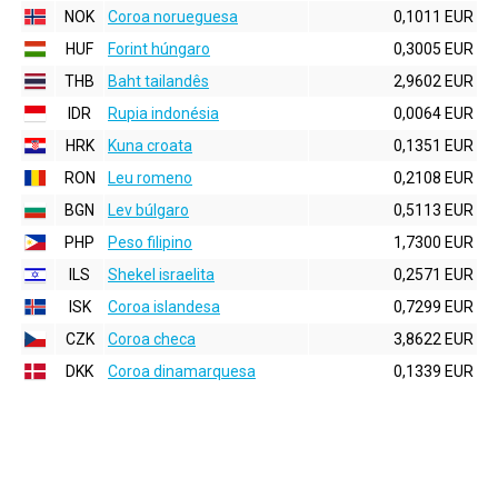
NOK
Coroa norueguesa
0,1011 EUR
HUF
Forint húngaro
0,3005 EUR
THB
Baht tailandês
2,9602 EUR
IDR
Rupia indonésia
0,0064 EUR
HRK
Kuna croata
0,1351 EUR
RON
Leu romeno
0,2108 EUR
BGN
Lev búlgaro
0,5113 EUR
PHP
Peso filipino
1,7300 EUR
ILS
Shekel israelita
0,2571 EUR
ISK
Coroa islandesa
0,7299 EUR
CZK
Coroa checa
3,8622 EUR
DKK
Coroa dinamarquesa
0,1339 EUR