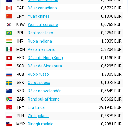
CAD
Dólar canadiano
0,6722 EUR
CNY
Yuan chinês
0,1376 EUR
KRW
Won sul-coreano
0,0752 EUR
BRL
Real brasileiro
0,2254 EUR
INR
Rupia indiana
1,3335 EUR
MXN
Peso mexicano
5,3204 EUR
HKD
Dólar de Hong Kong
0,1130 EUR
SGD
Dólar de Singapura
0,6295 EUR
RUB
Rublo russo
1,3305 EUR
SEK
Coroa sueca
0,1072 EUR
NZD
Dólar neozelandês
0,5649 EUR
ZAR
Rand sul-africano
0,0662 EUR
TRY
Lira turca
29,1945 EUR
PLN
Zloti polaco
0,2379 EUR
MYR
Ringgit malaio
0,2081 EUR