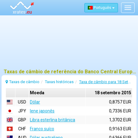
Português
Togg
navig
Taxas de câmbio de referência do Banco Central Europeu (BCE) para 18 setembro 2015
Taxas de câmbio
Taxas históricas
Taxa de câmbio para 18 Setembro 2015
Moeda
18 setembro 2015
USD
Dólar
0,8757 EUR
JPY
Iene japonês
0,7336 EUR
GBP
Libra esterlina britânica
1,3702 EUR
CHF
Franco suíço
0,9163 EUR
AUD
Dólar australiano
0,6366 EUR