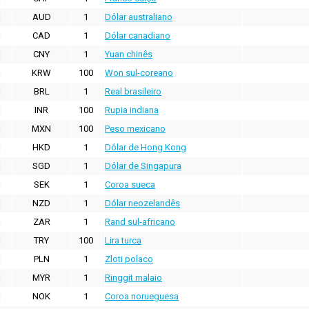
AUD
1
Dólar australiano
CAD
1
Dólar canadiano
CNY
1
Yuan chinês
KRW
100
Won sul-coreano
BRL
1
Real brasileiro
INR
100
Rupia indiana
MXN
100
Peso mexicano
HKD
1
Dólar de Hong Kong
SGD
1
Dólar de Singapura
SEK
1
Coroa sueca
NZD
1
Dólar neozelandês
ZAR
1
Rand sul-africano
TRY
100
Lira turca
PLN
1
Zloti polaco
MYR
1
Ringgit malaio
NOK
1
Coroa norueguesa