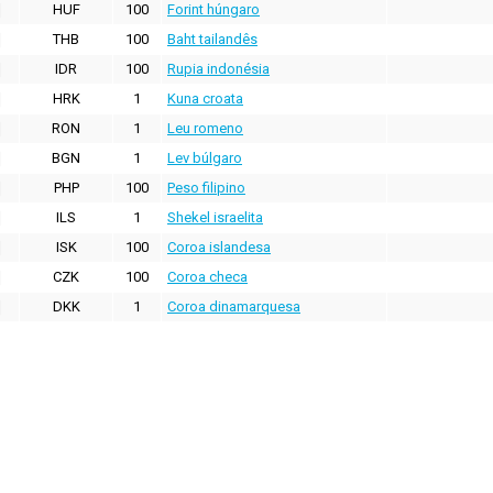
HUF
100
Forint húngaro
THB
100
Baht tailandês
IDR
100
Rupia indonésia
HRK
1
Kuna croata
RON
1
Leu romeno
BGN
1
Lev búlgaro
PHP
100
Peso filipino
ILS
1
Shekel israelita
ISK
100
Coroa islandesa
CZK
100
Coroa checa
DKK
1
Coroa dinamarquesa