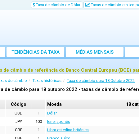
Taxa de câmbio de Dólar
Taxas de câmbio em tempo
TENDÊNCIAS DA TAXA
MÉDIAS MENSAIS
s de câmbio de referência do Banco Central Europeu (BCE) pa
axas de câmbio
Taxas históricas
Taxa de câmbio para 18 Outubro 2022
a de câmbio para 18 outubro 2022 - taxas de câmbio de refer
Código
Moeda
18 ou
USD
1
Dólar
JPY
100
Iene japonês
GBP
1
Libra esterlina britânica
CHF
1
Franco suíço