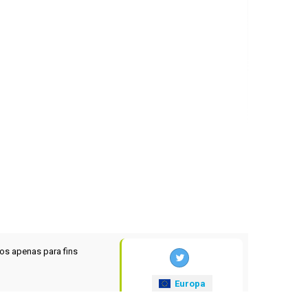
os apenas para fins
Europa
xrates
.eu