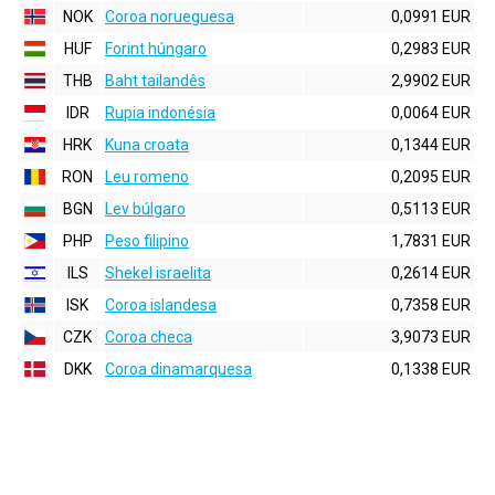
NOK
Coroa norueguesa
0,0991 EUR
HUF
Forint húngaro
0,2983 EUR
THB
Baht tailandês
2,9902 EUR
IDR
Rupia indonésia
0,0064 EUR
HRK
Kuna croata
0,1344 EUR
RON
Leu romeno
0,2095 EUR
BGN
Lev búlgaro
0,5113 EUR
PHP
Peso filipino
1,7831 EUR
ILS
Shekel israelita
0,2614 EUR
ISK
Coroa islandesa
0,7358 EUR
CZK
Coroa checa
3,9073 EUR
DKK
Coroa dinamarquesa
0,1338 EUR