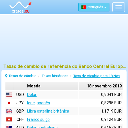
Português
Togg
navig
Taxas de câmbio de referência do Banco Central Europeu (BCE) para 18 novembro 2019
Taxas de câmbio
Taxas históricas
Taxa de câmbio para 18 Novembro 2019
Moeda
18 novembro 2019
USD
Dólar
0,9041 EUR
JPY
Iene japonês
0,8295 EUR
GBP
Libra esterlina britânica
1,1719 EUR
CHF
Franco suíço
0,9124 EUR
AUD
Dólar australiano
0,6157 EUR