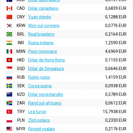
CAD
Dólar canadiano
0,6839 EUR
CNY
Yuan chinês
0,1288 EUR
KRW
Won sul-coreano
0,0776 EUR
BRL
Real brasileiro
0,2164 EUR
INR
Rupia indiana
1,2590 EUR
MXN
Peso mexicano
4,6969 EUR
HKD
Dólar de Hong Kong
0,1155 EUR
SGD
Dólar de Singapura
0,6646 EUR
RUB
Rublo russo
1,4159 EUR
SEK
Coroa sueca
0,0938 EUR
NZD
Dólar neozelandês
0,5789 EUR
ZAR
Rand sul-africano
0,0612 EUR
TRY
Lira turca
15,7938 EUR
PLN
Zloti polaco
0,2330 EUR
MYR
Ringgit malaio
0,2176 EUR